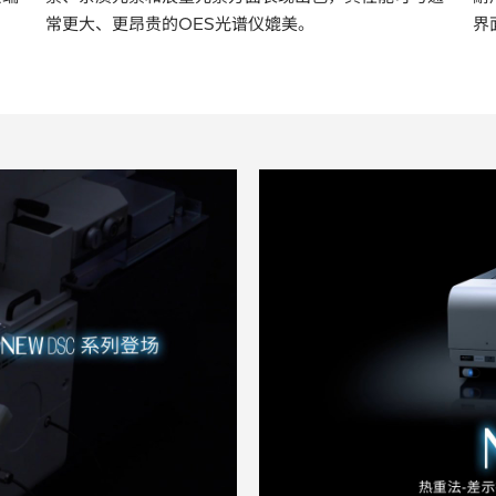
常更大、更昂贵的OES光谱仪媲美。
界
ay Video