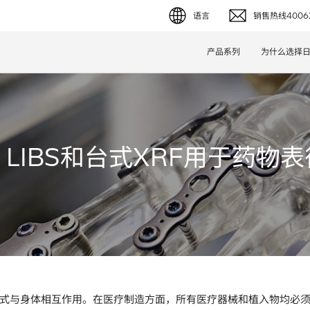
语言
销售热线40062
English (EN)
产品系列
为什么选择
Deutsch (DE)
简体字 (ZH)
日本語 (JP)
LIBS和台式XRF用于药物
式与身体相互作用。在医疗制造方面，所有医疗器械和植入物均必