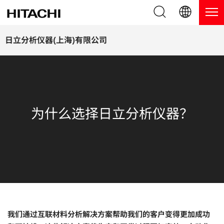
产品系列
English (EN)
日立分析仪器(上海)有限公司
Deutsch (DE)
产品
为什么选择日立分析仪器？
簡体字 (ZH)
手持式 XRF / LIBS 光谱仪
博客，新闻及活动
日本語 (JP)
为什么选择日立分析仪器？
台式 XRF 光谱仪
博客
服务
镀层测厚仪
新闻
服务
联系我们
直读光谱仪
活动
服务产品
热分析仪
网络讲堂
保修注册
应用
在线演示
常见问题
我们通过互联材料分析解决方案帮助我们的客户变得更加成功