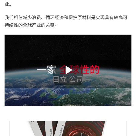
业。
贵金属 / 珠宝饰品
我们相信减少浪费、循环经济和保护原材料是实现具有较高可
QA/QC (质量保证 / 质量控制)
持续性的全球产业的关键。
合规性筛选 (RoHS/wee/ELV)
废金属回收
考古
Play Vide
聚合物和塑料
制药
食品
电池