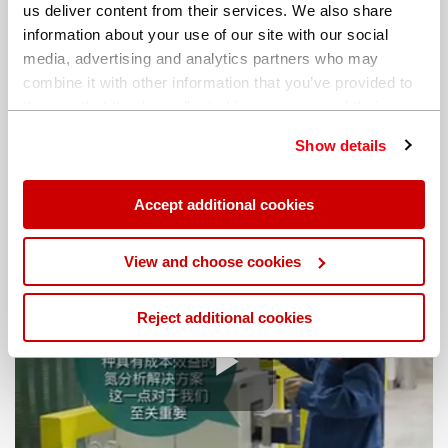
us deliver content from their services. We also share
information about your use of our site with our social
media, advertising and analytics partners who may
combine it with other information that you’ve provided to
them or that they’ve collected from your use of their
services. You can find out more about our
cookie
Köster und Co. GmbH,
Show details
policy
. Read our full
privacy policy
.
德国
Accept additional cookies
“我们选择高性价比的FM EXPERT进行氮分析。”
View and choose cookies
Reject additional cookies
Play Vide