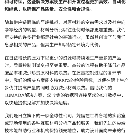
和可持续，这些解决方案使生产和开发过程更加高效、自动化
电子行业
教程视频
和绿色，以确保产品质量、安全性和合规性。
随着供应链面临的严峻挑战、对原材料的空前需求以及社会向
环境监测
订购耗材和配件
净零经济的转型，材料分析比以往任何时候都更加重要。我们
所支持的许多行业都是社会的基础行业，虽然其创造了与我们
化工品
息息相关的产品，但其生产却以牺牲环境为代价。
机械工程
在日益增长的压力下以更少的资源可持续地生产更多的产品
时，质量控制测试变得至关重要。高效的流程有助于降低产品
金属表面处理 / 电镀 / 涂层分析
废品率和减少珍贵原材料的浪费。在质量控制过程的各环节
中，我们的解决方案能支持100%的检验目标，以便在跟上生产
金属生产 / 铸造厂
步伐并提高产量的同时助力减少材料浪费。借助我们的
LUMADA解决方案，您收集的数据可连接至您的OT数据中，
采矿与勘探
以快速提供见解并加快决策速度。
石化产品与燃料
我们是日立旗下的一家全球性公司，凭借在世界各地的实验室
或现场使用的各种互联材料分析产品和服务，我们先进的尖端
材料可靠性鉴定
技术能帮助行业和机构保持领先地位，助力设计面向未来的行