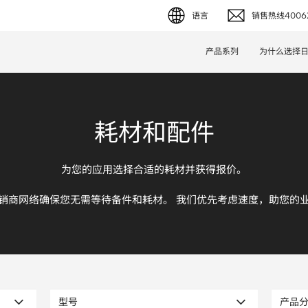
语言
销售热线40062
English (EN)
产品系列
为什么选择
Deutsch (DE)
简体字 (ZH)
耗材和配件
日本語 (JP)
为您的应用选择合适的耗材并获得报价。
销商网络确保您无需等待备件和耗材。 我们优先考虑速度，助您的
型号
产品