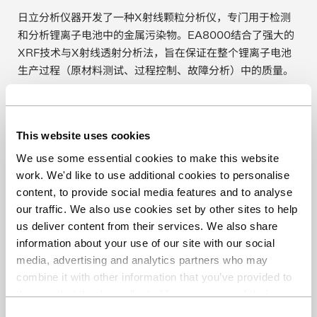
日立分析仪器开发了一种X射线颗粒分析仪，专门用于检测
和分析锂离子电池中的金属污染物。EA8000结合了强大的
XRF技术与X射线透射分析法，旨在保证在整个锂离子电池
生产过程（原材料测试、过程控制、故障分析）中的质量。
是否有兴趣了解更多关于能影响汽车材料分析的趋势？
欲知详情，请下载日立的
基本指南：“汽车行业材料分析：
This website uses cookies
为保持领先地位，您所需要了解的一些方面”
。
We use some essential cookies to make this website
work. We'd like to use additional cookies to personalise
用于高端电子和半导体晶圆行业的XRF分析仪系列
content, to provide social media features and to analyse
our traffic. We also use cookies set by other sites to help
EA8000的更多信息
下载指南
us deliver content from their services. We also share
information about your use of our site with our social
media, advertising and analytics partners who may
combine it with other information that you’ve provided to
them or that they’ve collected from your use of their
分享博客
services. You can find out more about our
cookie