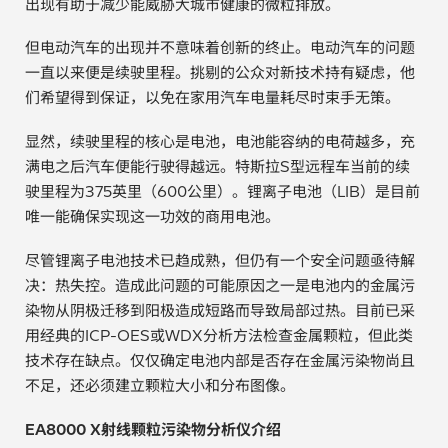
出现有助于减少能威胁大城市健康的微粒排放。
但电动汽车的出现并不意味着创新的终止。电动汽车的问题
一直以来便是续驶里程。挑剔的公众对新技术持有疑虑，他
们希望得到保证，以免在家用汽车电量耗尽时束手无策。
显然，续驶里程的核心是电池，电池能容纳的电荷越多，充
满电之后汽车便能行驶得越远。特斯拉S型远程车当前的续
驶里程为375英里（600公里）。锂离子电池（LIB）是目前
唯一能确保实现这一功效的商用电池。
尽管锂离子电池技术已趋成熟，但仍有一个安全问题亟待解
决：热失控。造成此问题的可能原因之一是电池内的金属污
染物从阴极迁移到阳极造成短路而导致局部过热。目前已采
用经典的ICP-OES或WDX分析方法检查金属颗粒，但此类
技术存在缺点。仅仅确定电池内部是否存在金属污染物尚且
不足，还必须建立颗粒大小和分布图像。
EA8000 X射线颗粒污染物分析仪介绍