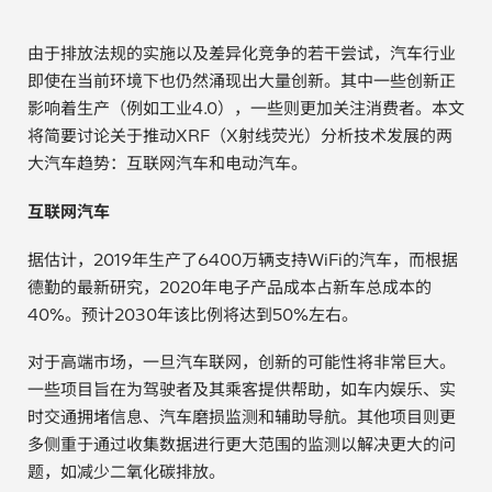
电子行业
教程视频
由于排放法规的实施以及差异化竞争的若干尝试，汽车行业
即使在当前环境下也仍然涌现出大量创新。其中一些创新正
环境监测
订购耗材和配件
影响着生产（例如工业4.0），一些则更加关注消费者。本文
将简要讨论关于推动XRF（X射线荧光）分析技术发展的两
化工品
大汽车趋势：互联网汽车和电动汽车。
机械工程
互联网汽车
金属表面处理 / 电镀 / 涂层分析
据估计，2019年生产了6400万辆支持WiFi的汽车，而根据
德勤的最新研究，2020年电子产品成本占新车总成本的
金属生产 / 铸造厂
40%。预计2030年该比例将达到50%左右。
采矿与勘探
对于高端市场，一旦汽车联网，创新的可能性将非常巨大。
一些项目旨在为驾驶者及其乘客提供帮助，如车内娱乐、实
石化产品与燃料
时交通拥堵信息、汽车磨损监测和辅助导航。其他项目则更
多侧重于通过收集数据进行更大范围的监测以解决更大的问
材料可靠性鉴定
题，如减少二氧化碳排放。