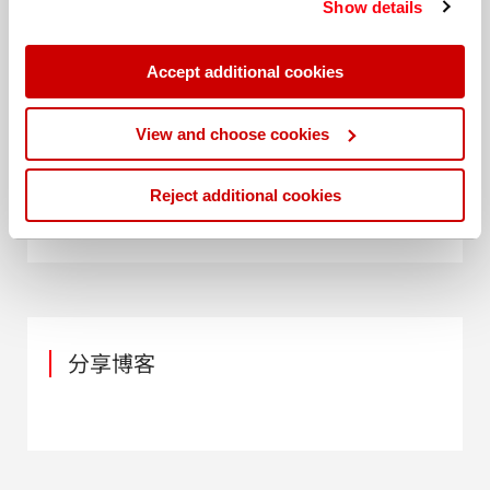
Show details
policy
. Read our full
privacy policy
.
Accept additional cookies
日期: 22 July 2020
View and choose cookies
作者: Matt Kreiner, Product
Business Development Manager –
Coatings XRF
Reject additional cookies
分享博客