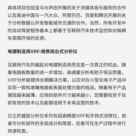
具体项目包括宝马与声田开展的关于流媒体音乐服务的合作
贵金属 / 珠宝饰品
以及奥迪中国与一汽大众、阿里巴巴、百度和腾讯开展的关
于分析数据以开发智能城市交通的合作。当然，所有开发中
QA/QC (质量保证 / 质量控制)
的自动驾驶程序基本上都基于互联网汽车技术监控和对每辆
车周围环境的反馈。
合规性筛选 (RoHS/wee/ELV)
电镀制造用XRF:微焦斑台式分析仪
废金属回收
互联网汽车的崛起对电镀制造商而言是一次真正的机会。随
考古
着电路板数量的进一步增加，高通量分析有助于保证质量。
XRF分析能提供长期解决方案，以应对在小型化电子产品中
聚合物和塑料
实现一致和准确电路板表面处理方面的挑战。随着电子产品
镀层越来越薄，应用的部件尺寸越来越小，您需要投资于目
制药
前有效的技术以及能够适用于未来运营的技术。
食品
日立的镀层分析仪系列包括高精度XRF和手持式测厚仪，前
者可分析部件的多层成分和厚度，后者可在生产过程中进行
电池
快速检查。