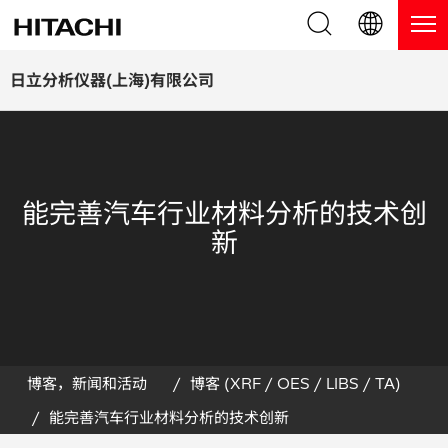
产品系列
English (EN)
日立分析仪器(上海)有限公司
Deutsch (DE)
产品
为什么选择日立分析仪器？
簡体字 (ZH)
手持式 XRF / LIBS 光谱仪
博客，新闻及活动
能完善汽车行业材料分析的技术创
日本語 (JP)
台式 XRF 光谱仪
博客
服务
新
镀层测厚仪
新闻
服务
联系我们
直读光谱仪
活动
服务产品
热分析仪
网络讲堂
保修注册
博客，新闻和活动
博客 (XRF / OES / LIBS / TA)
能完善汽车行业材料分析的技术创新
应用
在线演示
常见问题