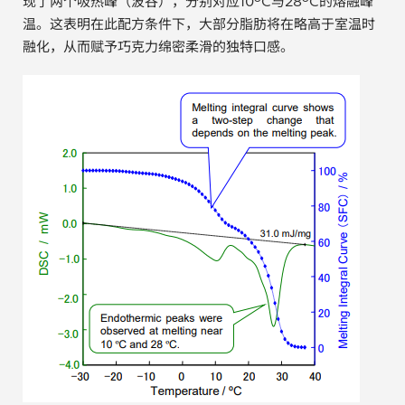
现了两个吸热峰（波谷），分别对应10ºC与28ºC的熔融峰
温。这表明在此配方条件下，大部分脂肪将在略高于室温时
汽车
融化，从而赋予巧克力绵密柔滑的独特口感。
纸上涂硅
镀层厚度测量