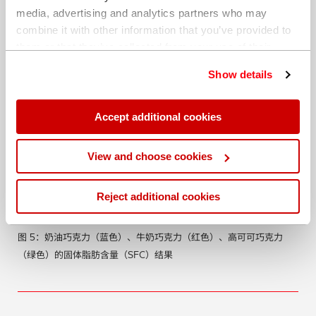
media, advertising and analytics partners who may
combine it with other information that you’ve provided to
them or that they’ve collected from your use of their
services. You can find out more about our
cookie
Show details
policy
. Read our full
privacy policy
.
Accept additional cookies
View and choose cookies
Reject additional cookies
图 5：奶油巧克力（蓝色）、牛奶巧克力（红色）、高可可巧克力
（绿色）的固体脂肪含量（SFC）结果