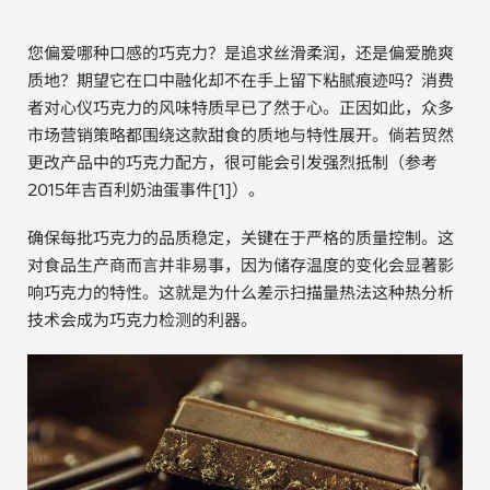
电子行业
教程视频
您偏爱哪种口感的巧克力？是追求丝滑柔润，还是偏爱脆爽
质地？期望它在口中融化却不在手上留下粘腻痕迹吗？消费
环境监测
订购耗材和配件
者对心仪巧克力的风味特质早已了然于心。正因如此，众多
市场营销策略都围绕这款甜食的质地与特性展开。倘若贸然
化工品
更改产品中的巧克力配方，很可能会引发强烈抵制（参考
2015年吉百利奶油蛋事件[1]）。
机械工程
确保每批巧克力的品质稳定，关键在于严格的质量控制。这
金属表面处理 / 电镀 / 涂层分析
对食品生产商而言并非易事，因为储存温度的变化会显著影
响巧克力的特性。这就是为什么差示扫描量热法这种热分析
金属生产 / 铸造厂
技术会成为巧克力检测的利器。
采矿与勘探
石化产品与燃料
材料可靠性鉴定