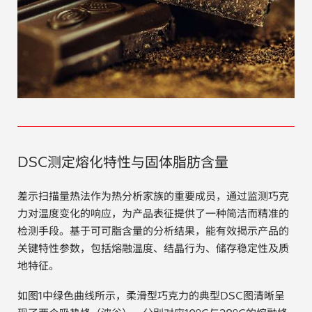
贵金属 / 珠宝饰品
QA/QC (质量保证 / 质量控制)
合规性筛选 (RoHS/wee/ELV)
废金属回收
考古
DSC测定熔化特性与固体脂肪含量
聚合物和塑料
差示扫描量热法作为热分析家族的重要成员，通过监测巧克
力对温度变化的响应，为产品表征提供了一种简洁而精准的
制药
检测手段。基于可可脂含量的分析结果，能有效揭示产品的
关键特性参数，包括熔融温度、结晶行为、储存稳定性及质
食品
地特征。
如图1中绿色曲线所示，柔滑型巧克力的典型DSC图清晰呈
电池