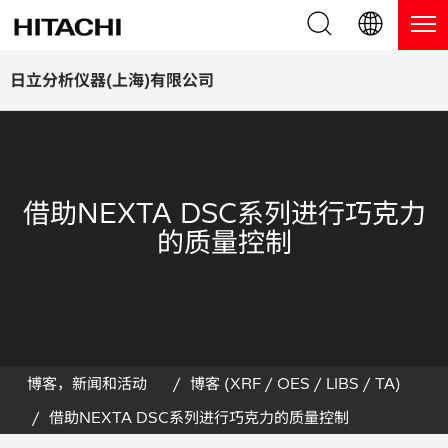
产品系列
English (EN)
日立分析仪器(上海)有限公司
Deutsch (DE)
产品
为什么选择日立分析仪器？
簡体字 (ZH)
手持式 XRF / LIBS 光谱仪
博客，新闻及活动
借助NEXTA DSC系列进行巧克力
日本語 (JP)
台式 XRF 光谱仪
博客
服务
的质量控制
镀层测厚仪
新闻
服务
联系我们
直读光谱仪
活动
服务产品
热分析仪
网络讲堂
保修注册
博客，新闻和活动
博客 (XRF / OES / LIBS / TA)
借助NEXTA DSC系列进行巧克力的质量控制
应用
在线演示
常见问题