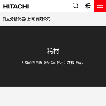
产品系列
English (EN)
日立分析仪器(上海)有限公司
Deutsch (DE)
产品
为什么选择日立分析仪器？
簡体字 (ZH)
手持式 XRF / LIBS 光谱仪
博客，新闻及活动
耗材
日本語 (JP)
台式 XRF 光谱仪
博客
服务
为您的应用选择合适的耗材并获得报价。
镀层测厚仪
新闻
服务
联系我们
直读光谱仪
活动
服务产品
热分析仪
网络讲堂
保修注册
应用
在线演示
常见问题