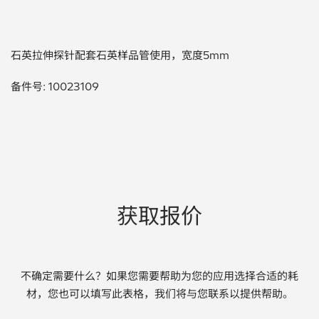
贵金属 / 珠宝饰品
石英拉伸探针配套石英样品管使用，宽度5mm
QA/QC (质量保证 / 质量控制)
备件号: 10023109
合规性筛选 (RoHS/wee/ELV)
废金属回收
考古
聚合物和塑料
获取报价
制药
食品
不确定需要什么？如果您需要帮助为您的应用选择合适的耗
材，您也可以填写此表格，我们将与您联系以提供帮助。
电池