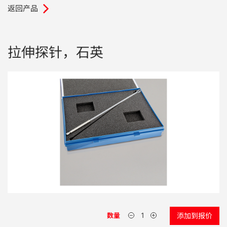
返回产品
.
电子行业
教程视频
环境监测
订购耗材和配件
拉伸探针，石英
化工品
机械工程
金属表面处理 / 电镀 / 涂层分析
金属生产 / 铸造厂
采矿与勘探
石化产品与燃料
材料可靠性鉴定
数量
添加到报价