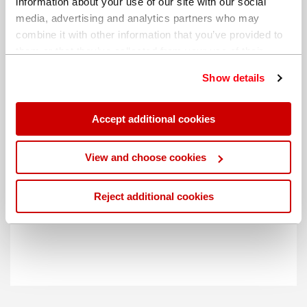
information about your use of our site with our social
media, advertising and analytics partners who may
combine it with other information that you’ve provided to
them or that they’ve collected from your use of their
services. You can find out more about our
cookie
Show details
policy
. Read our full
privacy policy
.
Accept additional cookies
不同的帐单地址
View and choose cookies
Reject additional cookies