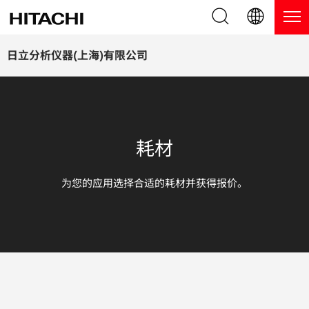
产品系列
English (EN)
日立分析仪器(上海)有限公司
Deutsch (DE)
产品
为什么选择日立分析仪器？
簡体字 (ZH)
手持式 XRF / LIBS 光谱仪
博客，新闻及活动
耗材
日本語 (JP)
台式 XRF 光谱仪
博客
服务
为您的应用选择合适的耗材并获得报价。
镀层测厚仪
新闻
服务
联系我们
直读光谱仪
活动
服务产品
热分析仪
网络讲堂
保修注册
应用
在线演示
常见问题