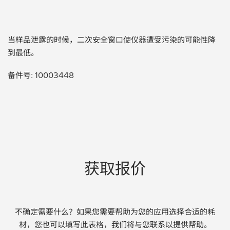
贵金属 / 珠宝饰品
当样品泄露的时候，二次安全窗口使仪器遭受污染的可能性降
QA/QC (质量保证 / 质量控制)
到最低。
合规性筛选 (RoHS/wee/ELV)
备件号: 10003448
废金属回收
考古
聚合物和塑料
获取报价
制药
食品
不确定需要什么？如果您需要帮助为您的应用选择合适的耗
电池
材，您也可以填写此表格，我们将与您联系以提供帮助。