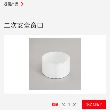
返回产品
.
电子行业
教程视频
环境监测
订购耗材和配件
二次安全窗口
化工品
机械工程
金属表面处理 / 电镀 / 涂层分析
金属生产 / 铸造厂
采矿与勘探
石化产品与燃料
材料可靠性鉴定
数量
添加到报价