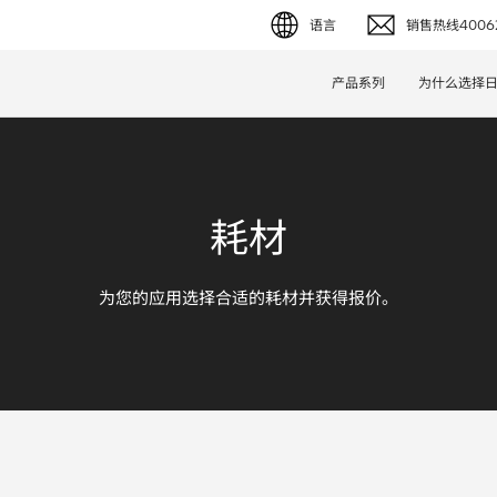
语言
销售热线40062
English (EN)
产品系列
为什么选择
Deutsch (DE)
简体字 (ZH)
耗材
日本語 (JP)
为您的应用选择合适的耗材并获得报价。