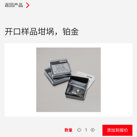
返回产品
.
电子行业
教程视频
环境监测
订购耗材和配件
开口样品坩埚，铂金
化工品
机械工程
金属表面处理 / 电镀 / 涂层分析
金属生产 / 铸造厂
采矿与勘探
石化产品与燃料
材料可靠性鉴定
数量
添加到报价