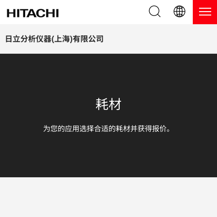
产品系列
English (EN)
日立分析仪器(上海)有限公司
Deutsch (DE)
产品
为什么选择日立分析仪器？
簡体字 (ZH)
手持式 XRF / LIBS 光谱仪
博客，新闻及活动
耗材
日本語 (JP)
台式 XRF 光谱仪
博客
服务
为您的应用选择合适的耗材并获得报价。
镀层测厚仪
新闻
服务
联系我们
直读光谱仪
活动
服务产品
热分析仪
网络讲堂
保修注册
应用
在线演示
常见问题