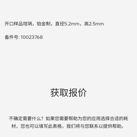
贵金属 / 珠宝饰品
开口样品坩埚，铂金制，直径5.2mm，高2.5mm
QA/QC (质量保证 / 质量控制)
备件号: 10023768
合规性筛选 (RoHS/wee/ELV)
废金属回收
考古
聚合物和塑料
获取报价
制药
食品
不确定需要什么？如果您需要帮助为您的应用选择合适的耗
材，您也可以填写此表格，我们将与您联系以提供帮助。
电池