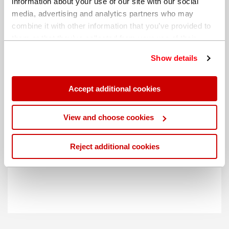
information about your use of our site with our social
media, advertising and analytics partners who may
combine it with other information that you’ve provided to
them or that they’ve collected from your use of their
services. You can find out more about our
cookie
Show details
policy
. Read our full
privacy policy
.
Accept additional cookies
不同的帐单地址
View and choose cookies
Reject additional cookies