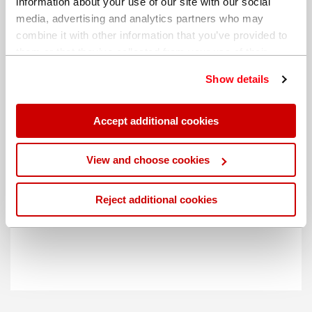
information about your use of our site with our social
media, advertising and analytics partners who may
combine it with other information that you’ve provided to
them or that they’ve collected from your use of their
services. You can find out more about our
cookie
Show details
policy
. Read our full
privacy policy
.
Accept additional cookies
不同的帐单地址
View and choose cookies
Reject additional cookies