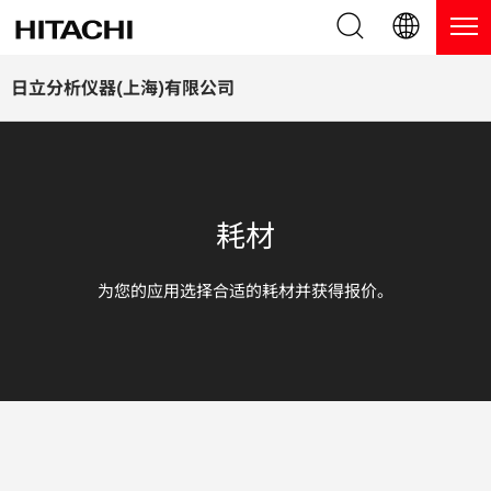
产品系列
English (EN)
日立分析仪器(上海)有限公司
Deutsch (DE)
产品
为什么选择日立分析仪器？
簡体字 (ZH)
手持式 XRF / LIBS 光谱仪
博客，新闻及活动
耗材
日本語 (JP)
台式 XRF 光谱仪
博客
服务
为您的应用选择合适的耗材并获得报价。
镀层测厚仪
新闻
服务
联系我们
直读光谱仪
活动
服务产品
热分析仪
网络讲堂
保修注册
应用
在线演示
常见问题