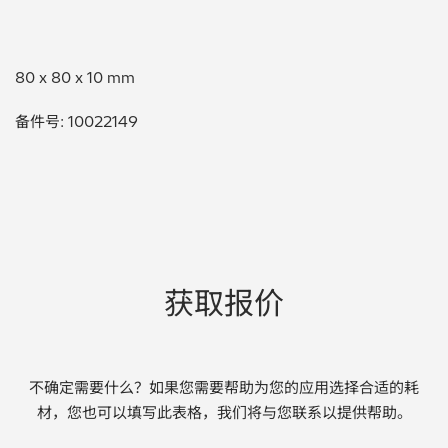
贵金属 / 珠宝饰品
80 x 80 x 10 mm
QA/QC (质量保证 / 质量控制)
备件号: 10022149
合规性筛选 (RoHS/wee/ELV)
废金属回收
考古
聚合物和塑料
获取报价
制药
食品
不确定需要什么？如果您需要帮助为您的应用选择合适的耗
材，您也可以填写此表格，我们将与您联系以提供帮助。
电池