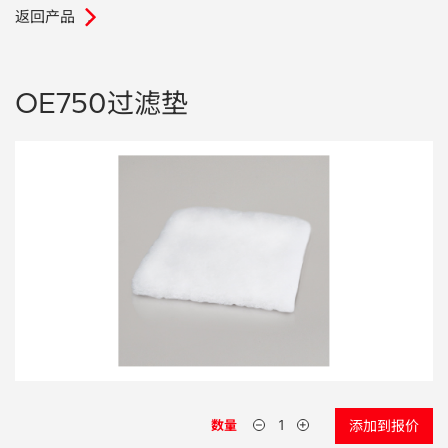
返回产品
.
电子行业
教程视频
环境监测
订购耗材和配件
OE750过滤垫
化工品
机械工程
金属表面处理 / 电镀 / 涂层分析
金属生产 / 铸造厂
采矿与勘探
石化产品与燃料
材料可靠性鉴定
数量
添加到报价