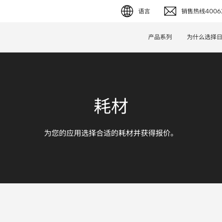
语言
销售热线40062
English (EN)
产品系列
为什么选择
Deutsch (DE)
简体字 (ZH)
耗材
日本語 (JP)
为您的应用选择合适的耗材并获得报价。