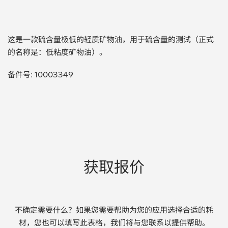
贵金属 / 珠宝饰品
这是一款硫含量极低的轻质矿物油，用于硫含量的测试（正式
QA/QC (质量保证 / 质量控制)
的名称是：低粘度矿物油）。
合规性筛选 (RoHS/wee/ELV)
备件号: 10003349
废金属回收
考古
聚合物和塑料
获取报价
制药
食品
不确定需要什么？如果您需要帮助为您的应用选择合适的耗
电池
材，您也可以填写此表格，我们将与您联系以提供帮助。