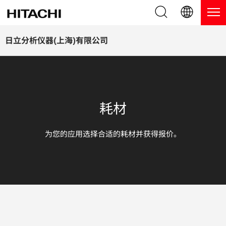
产品系列
English (EN)
日立分析仪器(上海)有限公司
Deutsch (DE)
产品
为什么选择日立分析仪器？
簡体字 (ZH)
手持式 XRF / LIBS 光谱仪
博客，新闻及活动
耗材
日本語 (JP)
台式 XRF 光谱仪
博客
服务
为您的应用选择合适的耗材并获得报价。
镀层测厚仪
新闻
服务
联系我们
直读光谱仪
活动
服务产品
热分析仪
网络讲堂
保修注册
应用
在线演示
常见问题