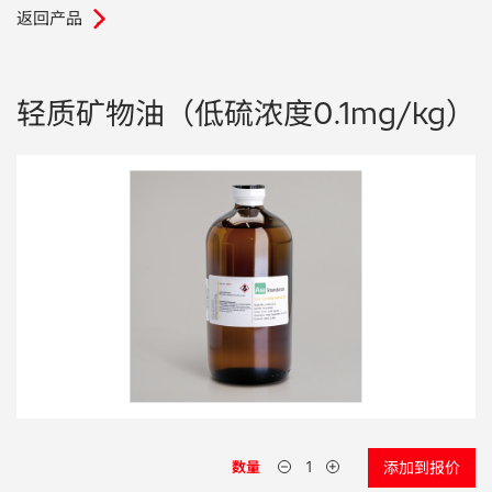
返回产品
.
电子行业
教程视频
环境监测
订购耗材和配件
轻质矿物油（低硫浓度0.1mg/kg）
化工品
机械工程
金属表面处理 / 电镀 / 涂层分析
金属生产 / 铸造厂
采矿与勘探
石化产品与燃料
材料可靠性鉴定
数量
添加到报价