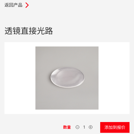
返回产品
.
电子行业
教程视频
环境监测
订购耗材和配件
透镜直接光路
化工品
机械工程
金属表面处理 / 电镀 / 涂层分析
金属生产 / 铸造厂
采矿与勘探
石化产品与燃料
材料可靠性鉴定
数量
添加到报价