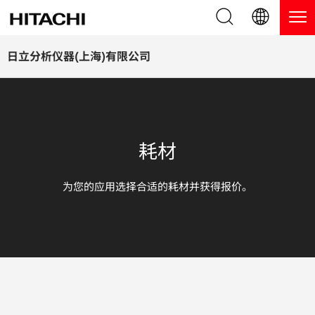
产品系列
English (EN)
日立分析仪器(上海)有限公司
Deutsch (DE)
产品
为什么选择日立分析仪器？
簡体字 (ZH)
手持式 XRF / LIBS 光谱仪
博客，新闻及活动
耗材
日本語 (JP)
台式 XRF 光谱仪
博客
服务
为您的应用选择合适的耗材并获得报价。
镀层测厚仪
新闻
服务
联系我们
直读光谱仪
活动
服务产品
热分析仪
网络讲堂
保修注册
应用
在线演示
常见问题