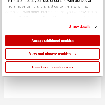
information about your use of our site with our social
media, advertising and analytics partners who may
combine it with other information that you’ve provided to
them or that they’ve collected from your use of their
services. You can find out more about our
cookie
Show details
policy
. Read our full
privacy policy
.
Accept additional cookies
不同的帐单地址
View and choose cookies
Reject additional cookies