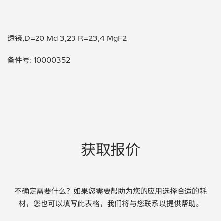
贵金属 / 珠宝饰品
透镜,D=20 Md 3,23 R=23,4 MgF2
QA/QC (质量保证 / 质量控制)
备件号: 10000352
合规性筛选 (RoHS/wee/ELV)
废金属回收
考古
聚合物和塑料
获取报价
制药
食品
不确定需要什么？如果您需要帮助为您的应用选择合适的耗
材，您也可以填写此表格，我们将与您联系以提供帮助。
电池