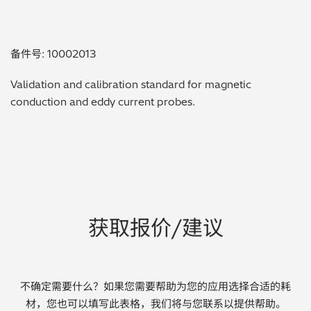
贵金属 / 珠宝饰品
备件号: 10002013
QA/QC (质量保证 / 质量控制)
Validation and calibration standard for magnetic
合规性筛选 (RoHS/wee/ELV)
conduction and eddy current probes.
废金属回收
考古
聚合物和塑料
获取报价/建议
制药
食品
不确定需要什么？如果您需要帮助为您的应用选择合适的耗
电池
材，您也可以填写此表格，我们将与您联系以提供帮助。