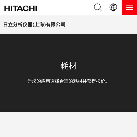
产品系列
English (EN)
日立分析仪器(上海)有限公司
Deutsch (DE)
产品
为什么选择日立分析仪器？
簡体字 (ZH)
手持式 XRF / LIBS 光谱仪
博客，新闻及活动
耗材
日本語 (JP)
台式 XRF 光谱仪
博客
服务
为您的应用选择合适的耗材并获得报价。
镀层测厚仪
新闻
服务
联系我们
直读光谱仪
活动
服务产品
热分析仪
网络讲堂
保修注册
应用
在线演示
常见问题