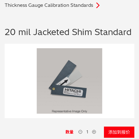
Thickness Gauge Calibration Standards
电子行业
教程视频
环境监测
订购耗材和配件
20 mil Jacketed Shim Standard
化工品
机械工程
金属表面处理 / 电镀 / 涂层分析
金属生产 / 铸造厂
采矿与勘探
石化产品与燃料
材料可靠性鉴定
数量
添加到报价