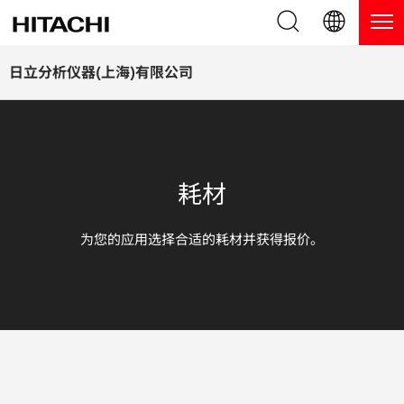
产品系列
English (EN)
日立分析仪器(上海)有限公司
Deutsch (DE)
产品
为什么选择日立分析仪器？
簡体字 (ZH)
手持式 XRF / LIBS 光谱仪
博客，新闻及活动
耗材
日本語 (JP)
台式 XRF 光谱仪
博客
服务
为您的应用选择合适的耗材并获得报价。
镀层测厚仪
新闻
服务
联系我们
直读光谱仪
活动
服务产品
热分析仪
网络讲堂
保修注册
应用
在线演示
常见问题