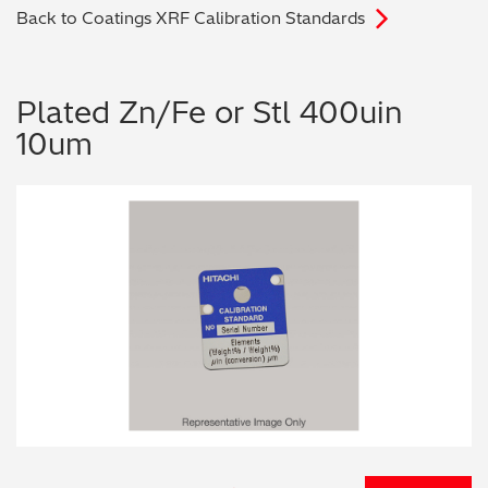
Back to Coatings XRF Calibration Standards
电子行业
教程视频
环境监测
订购耗材和配件
Plated Zn/Fe or Stl 400uin
10um
化工品
机械工程
金属表面处理 / 电镀 / 涂层分析
金属生产 / 铸造厂
采矿与勘探
石化产品与燃料
材料可靠性鉴定