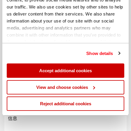
our traffic. We also use cookies set by other sites to help
us deliver content from their services. We also share
information about your use of our site with our social
media, advertising and analytics partners who may
combine it with other information that you’ve provided to
them or that they’ve collected from your use of their
services. You can find out more about our
cookie
Show details
policy
. Read our full
privacy policy
.
Accept additional cookies
不同的帐单地址
View and choose cookies
Reject additional cookies