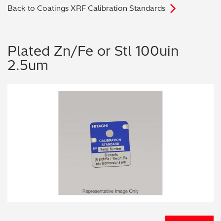
Back to Coatings XRF Calibration Standards
电子行业
教程视频
环境监测
订购耗材和配件
Plated Zn/Fe or Stl 100uin
2.5um
化工品
机械工程
金属表面处理 / 电镀 / 涂层分析
金属生产 / 铸造厂
采矿与勘探
石化产品与燃料
材料可靠性鉴定