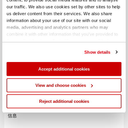
our traffic. We also use cookies set by other sites to help
us deliver content from their services. We also share
information about your use of our site with our social
media, advertising and analytics partners who may
combine it with other information that you’ve provided to
them or that they’ve collected from your use of their
services. You can find out more about our
cookie
Show details
policy
. Read our full
privacy policy
.
Accept additional cookies
不同的帐单地址
View and choose cookies
Reject additional cookies