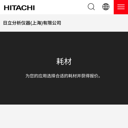
产品系列
English (EN)
日立分析仪器(上海)有限公司
Deutsch (DE)
产品
为什么选择日立分析仪器？
簡体字 (ZH)
手持式 XRF / LIBS 光谱仪
博客，新闻及活动
耗材
日本語 (JP)
台式 XRF 光谱仪
博客
服务
为您的应用选择合适的耗材并获得报价。
镀层测厚仪
新闻
服务
联系我们
直读光谱仪
活动
服务产品
热分析仪
网络讲堂
保修注册
应用
在线演示
常见问题