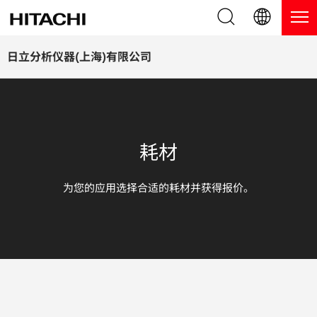
产品系列
English (EN)
日立分析仪器(上海)有限公司
Deutsch (DE)
产品
为什么选择日立分析仪器？
簡体字 (ZH)
手持式 XRF / LIBS 光谱仪
博客，新闻及活动
耗材
日本語 (JP)
台式 XRF 光谱仪
博客
服务
为您的应用选择合适的耗材并获得报价。
镀层测厚仪
新闻
服务
联系我们
直读光谱仪
活动
服务产品
热分析仪
网络讲堂
保修注册
应用
在线演示
常见问题