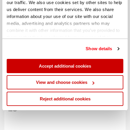
our traffic. We also use cookies set by other sites to help
us deliver content from their services. We also share
information about your use of our site with our social
media, advertising and analytics partners who may
combine it with other information that you’ve provided to
them or that they’ve collected from your use of their
services. You can find out more about our
cookie
Show details
policy
. Read our full
privacy policy
.
Accept additional cookies
不同的帐单地址
View and choose cookies
Reject additional cookies