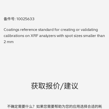
贵金属 / 珠宝饰品
备件号: 10025633
QA/QC (质量保证 / 质量控制)
Coatings reference standard for creating or validating
合规性筛选 (RoHS/wee/ELV)
calibrations on XRF analyzers with spot sizes smaller than
2 mm
废金属回收
考古
聚合物和塑料
制药
获取报价/建议
食品
电池
不确定需要什么？如果您需要帮助为您的应用选择合适的耗