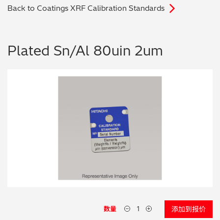
Back to Coatings XRF Calibration Standards
电子行业
教程视频
环境监测
订购耗材和配件
Plated Sn/Al 80uin 2um
化工品
机械工程
金属表面处理 / 电镀 / 涂层分析
金属生产 / 铸造厂
采矿与勘探
石化产品与燃料
材料可靠性鉴定
数量
添加到报价