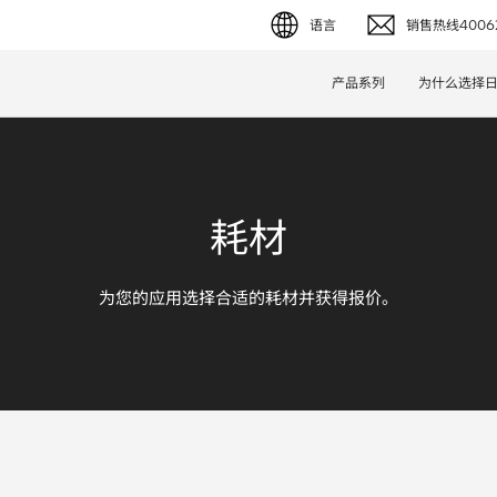
语言
销售热线40062
English (EN)
产品系列
为什么选择
Deutsch (DE)
简体字 (ZH)
耗材
日本語 (JP)
为您的应用选择合适的耗材并获得报价。