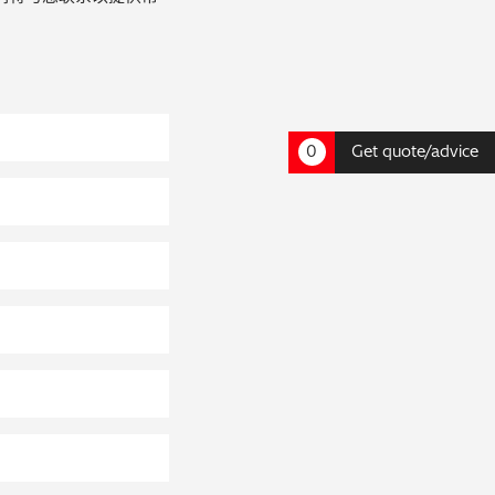
0
Get quote/advice