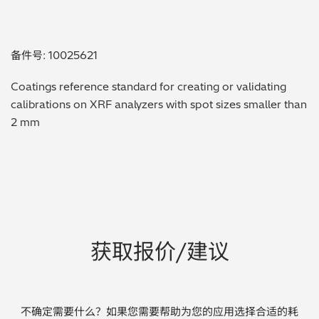
贵金属 / 珠宝饰品
备件号: 10025621
QA/QC (质量保证 / 质量控制)
Coatings reference standard for creating or validating
合规性筛选 (RoHS/wee/ELV)
calibrations on XRF analyzers with spot sizes smaller than
2 mm
废金属回收
考古
聚合物和塑料
制药
获取报价/建议
食品
电池
不确定需要什么？如果您需要帮助为您的应用选择合适的耗