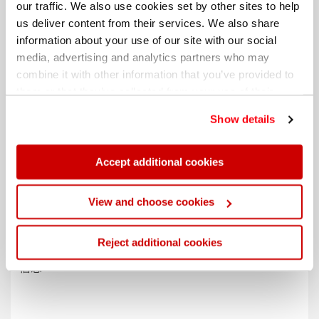
our traffic. We also use cookies set by other sites to help
us deliver content from their services. We also share
information about your use of our site with our social
media, advertising and analytics partners who may
combine it with other information that you’ve provided to
them or that they’ve collected from your use of their
services. You can find out more about our
cookie
Show details
policy
. Read our full
privacy policy
.
Accept additional cookies
不同的帐单地址
View and choose cookies
Reject additional cookies