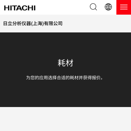
产品系列
English (EN)
日立分析仪器(上海)有限公司
Deutsch (DE)
产品
为什么选择日立分析仪器？
簡体字 (ZH)
手持式 XRF / LIBS 光谱仪
博客，新闻及活动
耗材
日本語 (JP)
台式 XRF 光谱仪
博客
服务
为您的应用选择合适的耗材并获得报价。
镀层测厚仪
新闻
服务
联系我们
直读光谱仪
活动
服务产品
热分析仪
网络讲堂
保修注册
应用
在线演示
常见问题