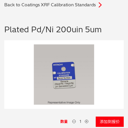
Back to Coatings XRF Calibration Standards
电子行业
教程视频
环境监测
订购耗材和配件
Plated Pd/Ni 200uin 5um
化工品
机械工程
金属表面处理 / 电镀 / 涂层分析
金属生产 / 铸造厂
采矿与勘探
石化产品与燃料
材料可靠性鉴定
数量
添加到报价