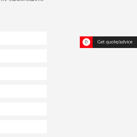
0
Get quote/advice