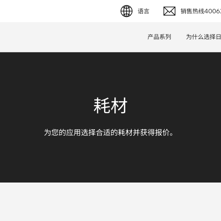
语言
销售热线40062
English (EN)
产品系列
为什么选择
Deutsch (DE)
简体字 (ZH)
耗材
日本語 (JP)
为您的应用选择合适的耗材并获得报价。