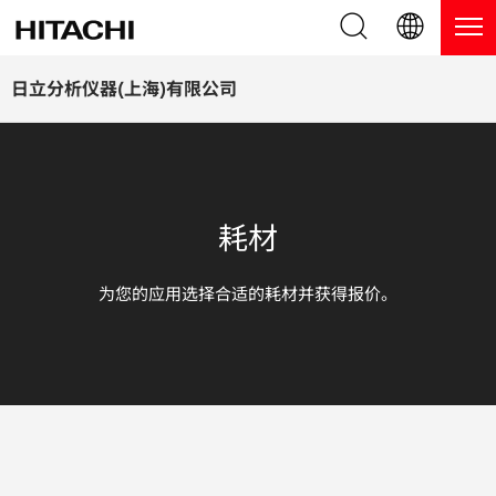
产品系列
English (EN)
日立分析仪器(上海)有限公司
Deutsch (DE)
产品
为什么选择日立分析仪器？
簡体字 (ZH)
手持式 XRF / LIBS 光谱仪
博客，新闻及活动
耗材
日本語 (JP)
台式 XRF 光谱仪
博客
服务
为您的应用选择合适的耗材并获得报价。
镀层测厚仪
新闻
服务
联系我们
直读光谱仪
活动
服务产品
热分析仪
网络讲堂
保修注册
应用
在线演示
常见问题