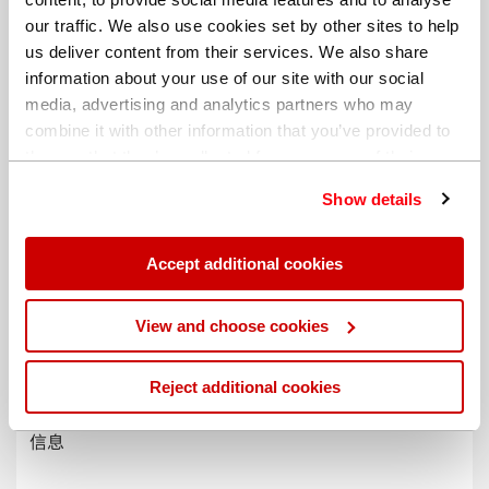
our traffic. We also use cookies set by other sites to help
us deliver content from their services. We also share
information about your use of our site with our social
media, advertising and analytics partners who may
combine it with other information that you’ve provided to
them or that they’ve collected from your use of their
services. You can find out more about our
cookie
Show details
policy
. Read our full
privacy policy
.
Accept additional cookies
不同的帐单地址
View and choose cookies
Reject additional cookies