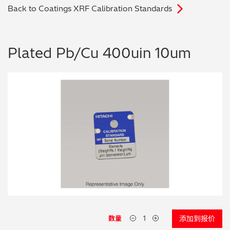
Back to Coatings XRF Calibration Standards
电子行业
教程视频
环境监测
订购耗材和配件
Plated Pb/Cu 400uin 10um
化工品
机械工程
金属表面处理 / 电镀 / 涂层分析
金属生产 / 铸造厂
采矿与勘探
石化产品与燃料
材料可靠性鉴定
数量
添加到报价