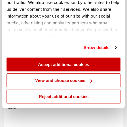
our traffic. We also use cookies set by other sites to help
us deliver content from their services. We also share
information about your use of our site with our social
media, advertising and analytics partners who may
combine it with other information that you’ve provided to
them or that they’ve collected from your use of their
services. You can find out more about our
cookie
Show details
policy
. Read our full
privacy policy
.
Accept additional cookies
不同的帐单地址
View and choose cookies
Reject additional cookies