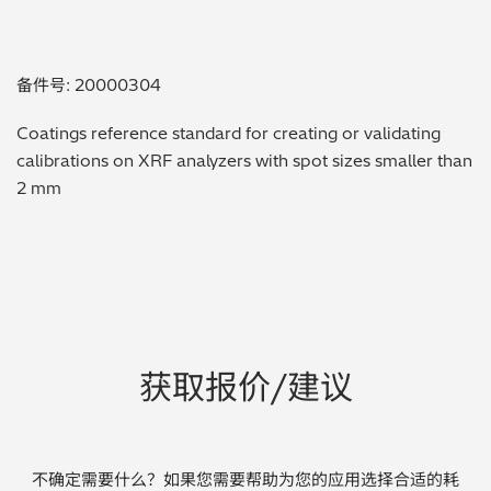
贵金属 / 珠宝饰品
备件号: 20000304
QA/QC (质量保证 / 质量控制)
Coatings reference standard for creating or validating
合规性筛选 (RoHS/wee/ELV)
calibrations on XRF analyzers with spot sizes smaller than
2 mm
废金属回收
考古
聚合物和塑料
制药
获取报价/建议
食品
电池
不确定需要什么？如果您需要帮助为您的应用选择合适的耗