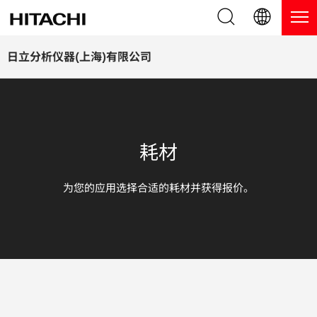
产品系列
English (EN)
日立分析仪器(上海)有限公司
Deutsch (DE)
产品
为什么选择日立分析仪器？
簡体字 (ZH)
手持式 XRF / LIBS 光谱仪
博客，新闻及活动
耗材
日本語 (JP)
台式 XRF 光谱仪
博客
服务
为您的应用选择合适的耗材并获得报价。
镀层测厚仪
新闻
服务
联系我们
直读光谱仪
活动
服务产品
热分析仪
网络讲堂
保修注册
应用
在线演示
常见问题