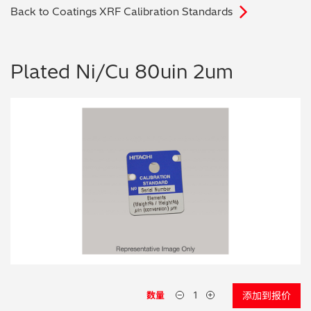
Back to Coatings XRF Calibration Standards
电子行业
教程视频
环境监测
订购耗材和配件
Plated Ni/Cu 80uin 2um
化工品
机械工程
金属表面处理 / 电镀 / 涂层分析
金属生产 / 铸造厂
采矿与勘探
石化产品与燃料
材料可靠性鉴定
数量
添加到报价