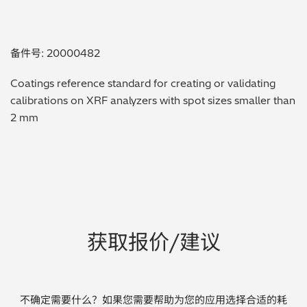
贵金属 / 珠宝饰品
备件号: 20000482
QA/QC (质量保证 / 质量控制)
Coatings reference standard for creating or validating
合规性筛选 (RoHS/wee/ELV)
calibrations on XRF analyzers with spot sizes smaller than
2 mm
废金属回收
考古
聚合物和塑料
制药
获取报价/建议
食品
电池
不确定需要什么？如果您需要帮助为您的应用选择合适的耗