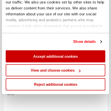
our traffic. We also use cookies set by other sites to help
us deliver content from their services. We also share
information about your use of our site with our social
media, advertising and analytics partners who may
combine it with other information that you’ve provided to
them or that they’ve collected from your use of their
services. You can find out more about our
cookie
Show details
policy
. Read our full
privacy policy
.
Accept additional cookies
不同的帐单地址
View and choose cookies
Reject additional cookies