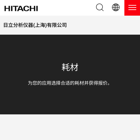
产品系列
English (EN)
日立分析仪器(上海)有限公司
Deutsch (DE)
产品
为什么选择日立分析仪器？
簡体字 (ZH)
手持式 XRF / LIBS 光谱仪
博客，新闻及活动
耗材
日本語 (JP)
台式 XRF 光谱仪
博客
服务
为您的应用选择合适的耗材并获得报价。
镀层测厚仪
新闻
服务
联系我们
直读光谱仪
活动
服务产品
热分析仪
网络讲堂
保修注册
应用
在线演示
常见问题