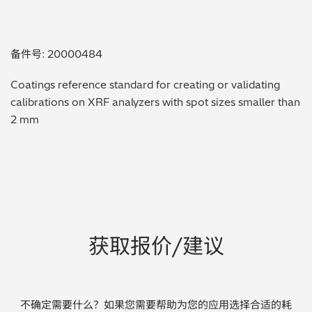
贵金属 / 珠宝饰品
备件号: 20000484
QA/QC (质量保证 / 质量控制)
Coatings reference standard for creating or validating
合规性筛选 (RoHS/wee/ELV)
calibrations on XRF analyzers with spot sizes smaller than
2 mm
废金属回收
考古
聚合物和塑料
制药
获取报价/建议
食品
电池
不确定需要什么？如果您需要帮助为您的应用选择合适的耗