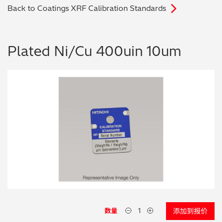
Back to Coatings XRF Calibration Standards
电子行业
教程视频
环境监测
订购耗材和配件
Plated Ni/Cu 400uin 10um
化工品
机械工程
金属表面处理 / 电镀 / 涂层分析
金属生产 / 铸造厂
采矿与勘探
石化产品与燃料
材料可靠性鉴定
数量
添加到报价