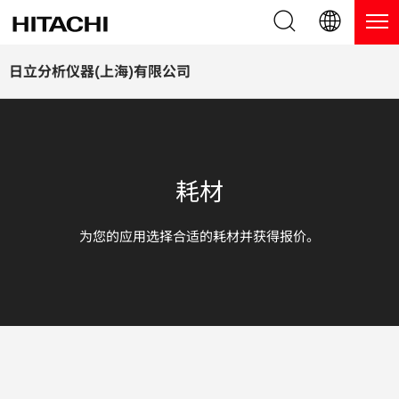
产品系列
English (EN)
日立分析仪器(上海)有限公司
Deutsch (DE)
产品
为什么选择日立分析仪器？
簡体字 (ZH)
手持式 XRF / LIBS 光谱仪
博客，新闻及活动
耗材
日本語 (JP)
台式 XRF 光谱仪
博客
服务
为您的应用选择合适的耗材并获得报价。
镀层测厚仪
新闻
服务
联系我们
直读光谱仪
活动
服务产品
热分析仪
网络讲堂
保修注册
应用
在线演示
常见问题