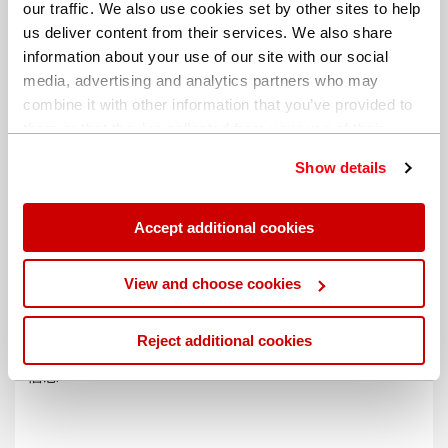
our traffic. We also use cookies set by other sites to help
us deliver content from their services. We also share
information about your use of our site with our social
media, advertising and analytics partners who may
combine it with other information that you’ve provided to
them or that they’ve collected from your use of their
services. You can find out more about our
cookie
Show details
policy
. Read our full
privacy policy
.
Accept additional cookies
不同的帐单地址
View and choose cookies
Reject additional cookies