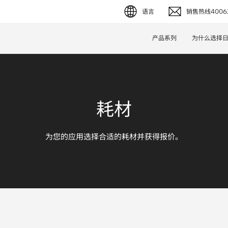
语言
销售热线40062
English (EN)
产品系列
为什么选择
Deutsch (DE)
简体字 (ZH)
耗材
日本語 (JP)
为您的应用选择合适的耗材并获得报价。