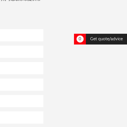
0
Get quote/advice