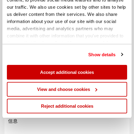
our traffic. We also use cookies set by other sites to help
us deliver content from their services. We also share
information about your use of our site with our social
media, advertising and analytics partners who may
combine it with other information that you’ve provided to
them or that they’ve collected from your use of their
services. You can find out more about our
cookie
Show details
policy
. Read our full
privacy policy
.
Accept additional cookies
不同的帐单地址
View and choose cookies
Reject additional cookies