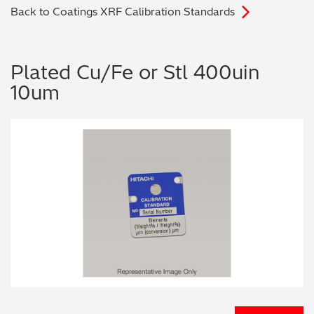
Back to Coatings XRF Calibration Standards
电子行业
教程视频
环境监测
订购耗材和配件
Plated Cu/Fe or Stl 400uin
10um
化工品
机械工程
金属表面处理 / 电镀 / 涂层分析
金属生产 / 铸造厂
采矿与勘探
石化产品与燃料
材料可靠性鉴定