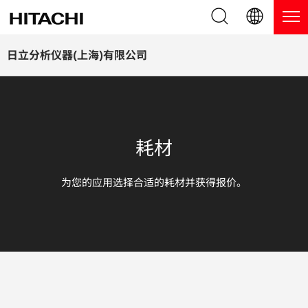
产品系列
English (EN)
日立分析仪器(上海)有限公司
Deutsch (DE)
产品
为什么选择日立分析仪器？
簡体字 (ZH)
手持式 XRF / LIBS 光谱仪
博客，新闻及活动
耗材
日本語 (JP)
台式 XRF 光谱仪
博客
服务
为您的应用选择合适的耗材并获得报价。
镀层测厚仪
新闻
服务
联系我们
直读光谱仪
活动
服务产品
热分析仪
网络讲堂
保修注册
应用
在线演示
常见问题