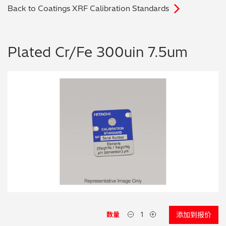
Back to Coatings XRF Calibration Standards
电子行业
教程视频
环境监测
订购耗材和配件
Plated Cr/Fe 300uin 7.5um
化工品
机械工程
金属表面处理 / 电镀 / 涂层分析
金属生产 / 铸造厂
采矿与勘探
石化产品与燃料
材料可靠性鉴定
数量
添加到报价