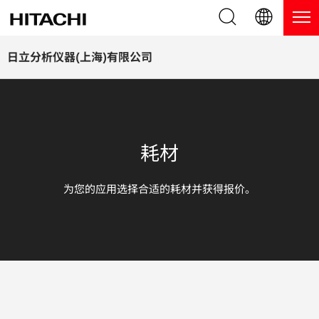
产品系列
English (EN)
日立分析仪器(上海)有限公司
Deutsch (DE)
产品
为什么选择日立分析仪器？
簡体字 (ZH)
手持式 XRF / LIBS 光谱仪
博客，新闻及活动
耗材
日本語 (JP)
台式 XRF 光谱仪
博客
服务
为您的应用选择合适的耗材并获得报价。
镀层测厚仪
新闻
服务
联系我们
直读光谱仪
活动
服务产品
热分析仪
网络讲堂
保修注册
应用
在线演示
常见问题