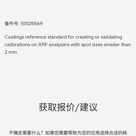
贵金属 / 珠宝饰品
备件号: 10025569
QA/QC (质量保证 / 质量控制)
Coatings reference standard for creating or validating
合规性筛选 (RoHS/wee/ELV)
calibrations on XRF analyzers with spot sizes smaller than
2 mm
废金属回收
考古
聚合物和塑料
制药
获取报价/建议
食品
电池
不确定需要什么？如果您需要帮助为您的应用选择合适的耗