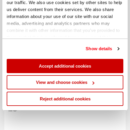
our traffic. We also use cookies set by other sites to help
us deliver content from their services. We also share
information about your use of our site with our social
media, advertising and analytics partners who may
combine it with other information that you’ve provided to
them or that they’ve collected from your use of their
services. You can find out more about our
cookie
Show details
policy
. Read our full
privacy policy
.
Accept additional cookies
不同的帐单地址
View and choose cookies
Reject additional cookies