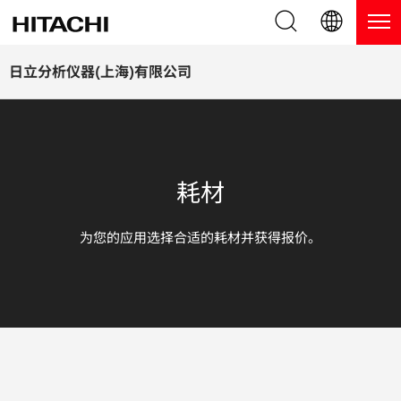
产品系列
English (EN)
日立分析仪器(上海)有限公司
Deutsch (DE)
产品
为什么选择日立分析仪器？
簡体字 (ZH)
手持式 XRF / LIBS 光谱仪
博客，新闻及活动
耗材
日本語 (JP)
台式 XRF 光谱仪
博客
服务
为您的应用选择合适的耗材并获得报价。
镀层测厚仪
新闻
服务
联系我们
直读光谱仪
活动
服务产品
热分析仪
网络讲堂
保修注册
应用
在线演示
常见问题