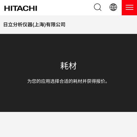
产品系列
English (EN)
日立分析仪器(上海)有限公司
Deutsch (DE)
产品
为什么选择日立分析仪器？
簡体字 (ZH)
手持式 XRF / LIBS 光谱仪
博客，新闻及活动
耗材
日本語 (JP)
台式 XRF 光谱仪
博客
服务
为您的应用选择合适的耗材并获得报价。
镀层测厚仪
新闻
服务
联系我们
直读光谱仪
活动
服务产品
热分析仪
网络讲堂
保修注册
应用
在线演示
常见问题