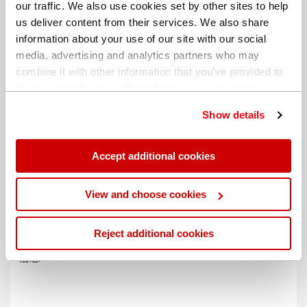
our traffic. We also use cookies set by other sites to help
us deliver content from their services. We also share
information about your use of our site with our social
media, advertising and analytics partners who may
combine it with other information that you’ve provided to
them or that they’ve collected from your use of their
services. You can find out more about our
cookie
Show details
policy
. Read our full
privacy policy
.
Accept additional cookies
不同的帐单地址
View and choose cookies
Reject additional cookies