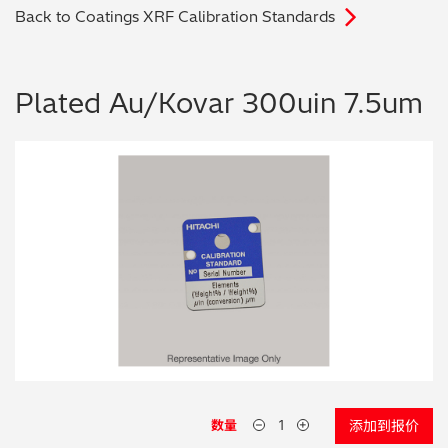
Back to Coatings XRF Calibration Standards
电子行业
教程视频
环境监测
订购耗材和配件
Plated Au/Kovar 300uin 7.5um
化工品
机械工程
金属表面处理 / 电镀 / 涂层分析
金属生产 / 铸造厂
采矿与勘探
石化产品与燃料
材料可靠性鉴定
数量
添加到报价