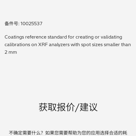
贵金属 / 珠宝饰品
备件号: 10025537
QA/QC (质量保证 / 质量控制)
Coatings reference standard for creating or validating
合规性筛选 (RoHS/wee/ELV)
calibrations on XRF analyzers with spot sizes smaller than
2 mm
废金属回收
考古
聚合物和塑料
制药
获取报价/建议
食品
电池
不确定需要什么？如果您需要帮助为您的应用选择合适的耗