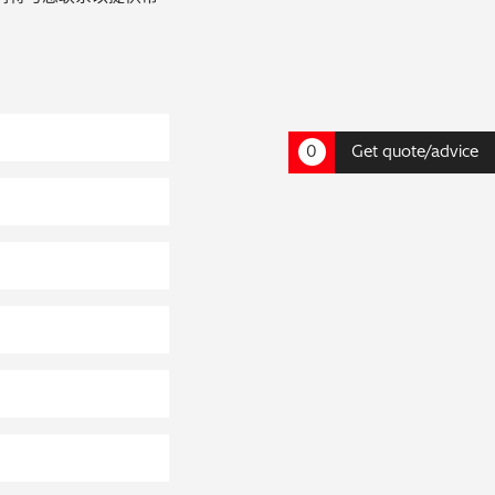
0
Get quote/advice