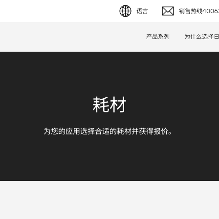
语言
销售热线40062
English (EN)
产品系列
为什么选择
Deutsch (DE)
简体字 (ZH)
耗材
日本語 (JP)
为您的应用选择合适的耗材并获得报价。