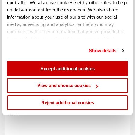
our traffic. We also use cookies set by other sites to help
us deliver content from their services. We also share
information about your use of our site with our social
media, advertising and analytics partners who may
combine it with other information that you’ve provided to
them or that they’ve collected from your use of their
services. You can find out more about our
cookie
Show details
policy
. Read our full
privacy policy
.
Accept additional cookies
不同的帐单地址
View and choose cookies
Reject additional cookies