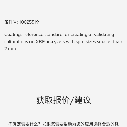
贵金属 / 珠宝饰品
备件号: 10025519
QA/QC (质量保证 / 质量控制)
Coatings reference standard for creating or validating
合规性筛选 (RoHS/wee/ELV)
calibrations on XRF analyzers with spot sizes smaller than
2 mm
废金属回收
考古
聚合物和塑料
制药
获取报价/建议
食品
电池
不确定需要什么？如果您需要帮助为您的应用选择合适的耗