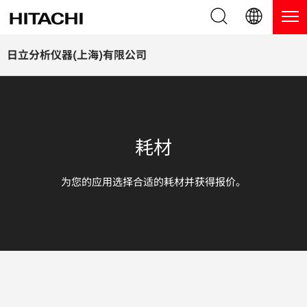
产品系列
English (EN)
日立分析仪器(上海)有限公司
Deutsch (DE)
产品
为什么选择日立分析仪器？
簡体字 (ZH)
手持式 XRF / LIBS 光谱仪
博客，新闻及活动
耗材
日本語 (JP)
台式 XRF 光谱仪
博客
服务
为您的应用选择合适的耗材并获得报价。
镀层测厚仪
新闻
服务
联系我们
直读光谱仪
活动
服务产品
热分析仪
网络讲堂
保修注册
应用
在线演示
常见问题