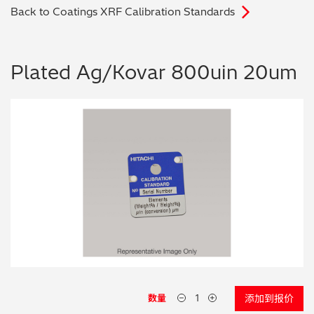
Back to Coatings XRF Calibration Standards
电子行业
教程视频
环境监测
订购耗材和配件
Plated Ag/Kovar 800uin 20um
化工品
机械工程
金属表面处理 / 电镀 / 涂层分析
金属生产 / 铸造厂
采矿与勘探
石化产品与燃料
材料可靠性鉴定
数量
添加到报价