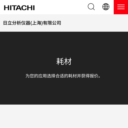
产品系列
English (EN)
日立分析仪器(上海)有限公司
Deutsch (DE)
产品
为什么选择日立分析仪器？
簡体字 (ZH)
手持式 XRF / LIBS 光谱仪
博客，新闻及活动
耗材
日本語 (JP)
台式 XRF 光谱仪
博客
服务
为您的应用选择合适的耗材并获得报价。
镀层测厚仪
新闻
服务
联系我们
直读光谱仪
活动
服务产品
热分析仪
网络讲堂
保修注册
应用
在线演示
常见问题