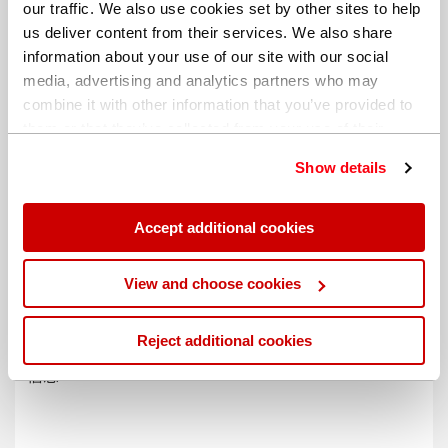
our traffic. We also use cookies set by other sites to help
us deliver content from their services. We also share
information about your use of our site with our social
media, advertising and analytics partners who may
combine it with other information that you’ve provided to
them or that they’ve collected from your use of their
services. You can find out more about our
cookie
Show details
policy
. Read our full
privacy policy
.
Accept additional cookies
不同的帐单地址
View and choose cookies
Reject additional cookies