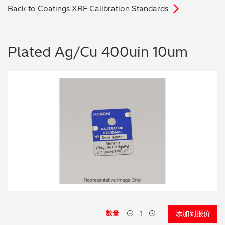
Back to Coatings XRF Calibration Standards
电子行业
教程视频
环境监测
订购耗材和配件
Plated Ag/Cu 400uin 10um
化工品
机械工程
金属表面处理 / 电镀 / 涂层分析
金属生产 / 铸造厂
采矿与勘探
石化产品与燃料
材料可靠性鉴定
数量
添加到报价