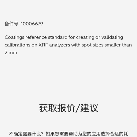
贵金属 / 珠宝饰品
备件号: 10006679
QA/QC (质量保证 / 质量控制)
Coatings reference standard for creating or validating
合规性筛选 (RoHS/wee/ELV)
calibrations on XRF analyzers with spot sizes smaller than
2 mm
废金属回收
考古
聚合物和塑料
制药
获取报价/建议
食品
电池
不确定需要什么？如果您需要帮助为您的应用选择合适的耗