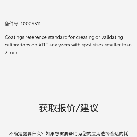
贵金属 / 珠宝饰品
备件号: 10025511
QA/QC (质量保证 / 质量控制)
Coatings reference standard for creating or validating
合规性筛选 (RoHS/wee/ELV)
calibrations on XRF analyzers with spot sizes smaller than
2 mm
废金属回收
考古
聚合物和塑料
制药
获取报价/建议
食品
电池
不确定需要什么？如果您需要帮助为您的应用选择合适的耗