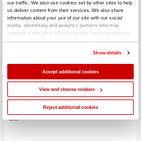
our traffic. We also use cookies set by other sites to help
us deliver content from their services. We also share
information about your use of our site with our social
media, advertising and analytics partners who may
combine it with other information that you’ve provided to
them or that they’ve collected from your use of their
services. You can find out more about our
cookie
Show details
policy
. Read our full
privacy policy
.
Accept additional cookies
不同的帐单地址
View and choose cookies
Reject additional cookies