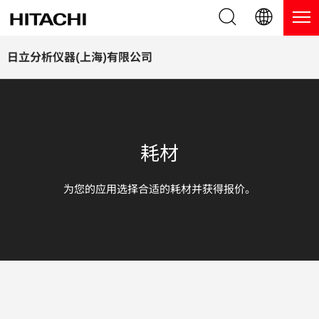
产品系列
English (EN)
日立分析仪器(上海)有限公司
Deutsch (DE)
产品
为什么选择日立分析仪器？
簡体字 (ZH)
手持式 XRF / LIBS 光谱仪
博客，新闻及活动
耗材
日本語 (JP)
台式 XRF 光谱仪
博客
服务
为您的应用选择合适的耗材并获得报价。
镀层测厚仪
新闻
服务
联系我们
直读光谱仪
活动
服务产品
热分析仪
网络讲堂
保修注册
应用
在线演示
常见问题