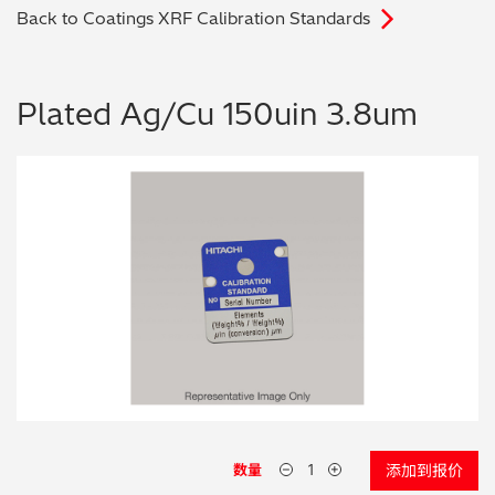
Back to Coatings XRF Calibration Standards
电子行业
教程视频
环境监测
订购耗材和配件
Plated Ag/Cu 150uin 3.8um
化工品
机械工程
金属表面处理 / 电镀 / 涂层分析
金属生产 / 铸造厂
采矿与勘探
石化产品与燃料
材料可靠性鉴定
数量
添加到报价