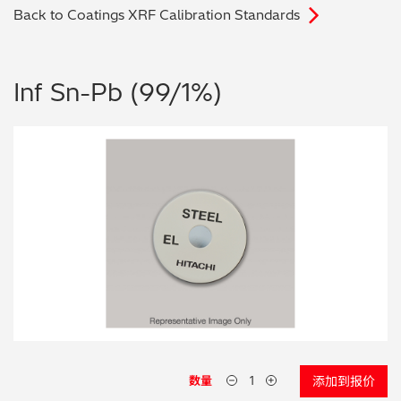
Back to Coatings XRF Calibration Standards
电子行业
教程视频
环境监测
订购耗材和配件
Inf Sn-Pb (99/1%)
化工品
机械工程
金属表面处理 / 电镀 / 涂层分析
金属生产 / 铸造厂
采矿与勘探
石化产品与燃料
材料可靠性鉴定
数量
添加到报价