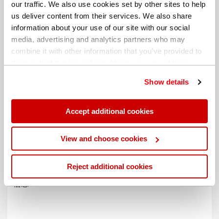
our traffic. We also use cookies set by other sites to help
us deliver content from their services. We also share
information about your use of our site with our social
media, advertising and analytics partners who may
combine it with other information that you’ve provided to
them or that they’ve collected from your use of their
services. You can find out more about our
cookie
Show details
policy
. Read our full
privacy policy
.
Accept additional cookies
不同的帐单地址
View and choose cookies
Reject additional cookies