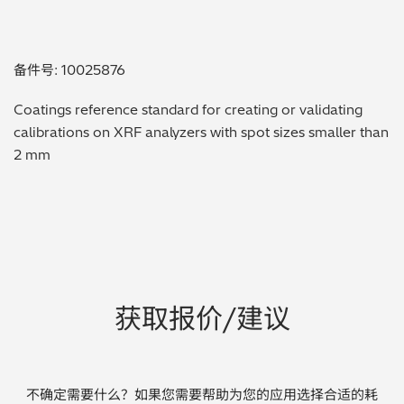
贵金属 / 珠宝饰品
备件号: 10025876
QA/QC (质量保证 / 质量控制)
Coatings reference standard for creating or validating
合规性筛选 (RoHS/wee/ELV)
calibrations on XRF analyzers with spot sizes smaller than
2 mm
废金属回收
考古
聚合物和塑料
制药
获取报价/建议
食品
电池
不确定需要什么？如果您需要帮助为您的应用选择合适的耗