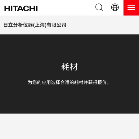
产品系列
English (EN)
日立分析仪器(上海)有限公司
Deutsch (DE)
产品
为什么选择日立分析仪器？
簡体字 (ZH)
手持式 XRF / LIBS 光谱仪
博客，新闻及活动
耗材
日本語 (JP)
台式 XRF 光谱仪
博客
服务
为您的应用选择合适的耗材并获得报价。
镀层测厚仪
新闻
服务
联系我们
直读光谱仪
活动
服务产品
热分析仪
网络讲堂
保修注册
应用
在线演示
常见问题