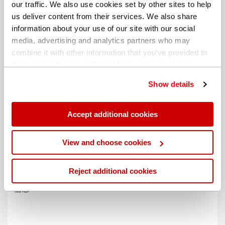
our traffic. We also use cookies set by other sites to help
us deliver content from their services. We also share
information about your use of our site with our social
media, advertising and analytics partners who may
combine it with other information that you’ve provided to
them or that they’ve collected from your use of their
services. You can find out more about our
cookie
Show details
policy
. Read our full
privacy policy
.
Accept additional cookies
不同的帐单地址
View and choose cookies
Reject additional cookies