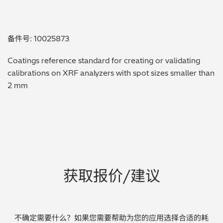
贵金属 / 珠宝饰品
备件号: 10025873
QA/QC (质量保证 / 质量控制)
Coatings reference standard for creating or validating
合规性筛选 (RoHS/wee/ELV)
calibrations on XRF analyzers with spot sizes smaller than
2 mm
废金属回收
考古
聚合物和塑料
制药
获取报价/建议
食品
电池
不确定需要什么？如果您需要帮助为您的应用选择合适的耗