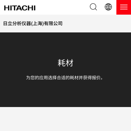
产品系列
English (EN)
日立分析仪器(上海)有限公司
Deutsch (DE)
产品
为什么选择日立分析仪器？
簡体字 (ZH)
手持式 XRF / LIBS 光谱仪
博客，新闻及活动
耗材
日本語 (JP)
台式 XRF 光谱仪
博客
服务
为您的应用选择合适的耗材并获得报价。
镀层测厚仪
新闻
服务
联系我们
直读光谱仪
活动
服务产品
热分析仪
网络讲堂
保修注册
应用
在线演示
常见问题