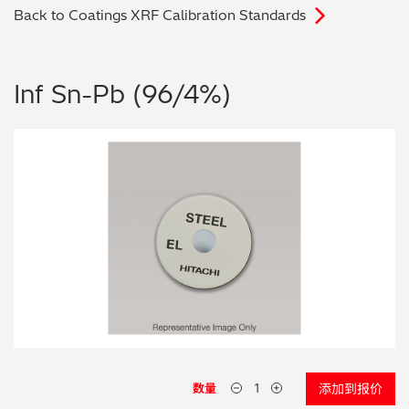
Back to Coatings XRF Calibration Standards
电子行业
教程视频
环境监测
订购耗材和配件
Inf Sn-Pb (96/4%)
化工品
机械工程
金属表面处理 / 电镀 / 涂层分析
金属生产 / 铸造厂
采矿与勘探
石化产品与燃料
材料可靠性鉴定
数量
添加到报价