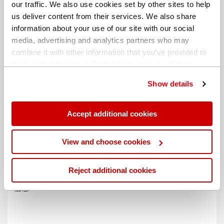
our traffic. We also use cookies set by other sites to help
us deliver content from their services. We also share
information about your use of our site with our social
media, advertising and analytics partners who may
combine it with other information that you’ve provided to
them or that they’ve collected from your use of their
services. You can find out more about our
cookie
Show details
policy
. Read our full
privacy policy
.
Accept additional cookies
不同的帐单地址
View and choose cookies
Reject additional cookies