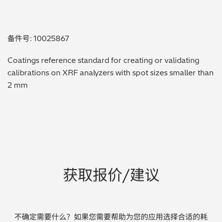
贵金属 / 珠宝饰品
备件号: 10025867
QA/QC (质量保证 / 质量控制)
Coatings reference standard for creating or validating
合规性筛选 (RoHS/wee/ELV)
calibrations on XRF analyzers with spot sizes smaller than
2 mm
废金属回收
考古
聚合物和塑料
制药
获取报价/建议
食品
电池
不确定需要什么？如果您需要帮助为您的应用选择合适的耗