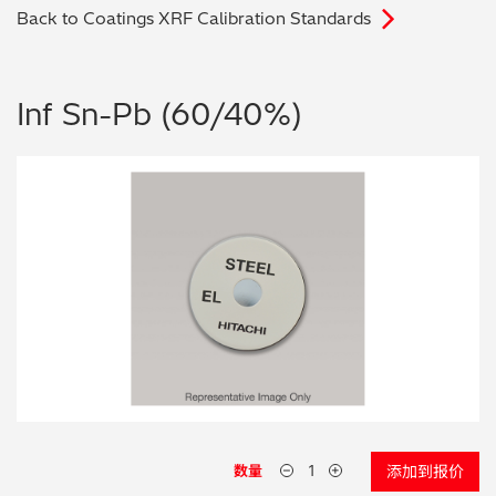
Back to Coatings XRF Calibration Standards
电子行业
教程视频
环境监测
订购耗材和配件
Inf Sn-Pb (60/40%)
化工品
机械工程
金属表面处理 / 电镀 / 涂层分析
金属生产 / 铸造厂
采矿与勘探
石化产品与燃料
材料可靠性鉴定
数量
添加到报价