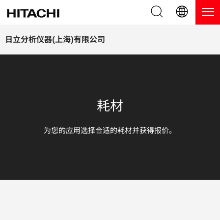
产品系列
English (EN)
日立分析仪器(上海)有限公司
Deutsch (DE)
产品
为什么选择日立分析仪器？
簡体字 (ZH)
手持式 XRF / LIBS 光谱仪
博客，新闻及活动
耗材
日本語 (JP)
台式 XRF 光谱仪
博客
服务
为您的应用选择合适的耗材并获得报价。
镀层测厚仪
新闻
服务
联系我们
直读光谱仪
活动
服务产品
热分析仪
网络讲堂
保修注册
应用
在线演示
常见问题