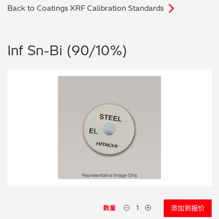
Back to Coatings XRF Calibration Standards
电子行业
教程视频
环境监测
订购耗材和配件
Inf Sn-Bi (90/10%)
化工品
机械工程
金属表面处理 / 电镀 / 涂层分析
金属生产 / 铸造厂
采矿与勘探
石化产品与燃料
材料可靠性鉴定
数量
添加到报价