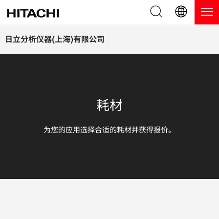
产品系列
English (EN)
日立分析仪器(上海)有限公司
Deutsch (DE)
产品
为什么选择日立分析仪器？
簡体字 (ZH)
手持式 XRF / LIBS 光谱仪
博客，新闻及活动
耗材
日本語 (JP)
台式 XRF 光谱仪
博客
服务
为您的应用选择合适的耗材并获得报价。
镀层测厚仪
新闻
服务
联系我们
直读光谱仪
活动
服务产品
热分析仪
网络讲堂
保修注册
应用
在线演示
常见问题