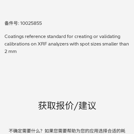
贵金属 / 珠宝饰品
备件号: 10025855
QA/QC (质量保证 / 质量控制)
Coatings reference standard for creating or validating
合规性筛选 (RoHS/wee/ELV)
calibrations on XRF analyzers with spot sizes smaller than
2 mm
废金属回收
考古
聚合物和塑料
制药
获取报价/建议
食品
电池
不确定需要什么？如果您需要帮助为您的应用选择合适的耗