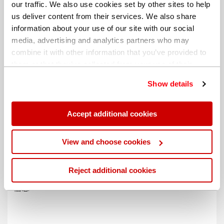
our traffic. We also use cookies set by other sites to help
us deliver content from their services. We also share
information about your use of our site with our social
media, advertising and analytics partners who may
combine it with other information that you’ve provided to
them or that they’ve collected from your use of their
services. You can find out more about our
cookie
Show details
policy
. Read our full
privacy policy
.
Accept additional cookies
不同的帐单地址
View and choose cookies
Reject additional cookies