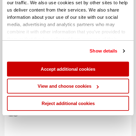
our traffic. We also use cookies set by other sites to help
us deliver content from their services. We also share
information about your use of our site with our social
media, advertising and analytics partners who may
combine it with other information that you’ve provided to
them or that they’ve collected from your use of their
services. You can find out more about our
cookie
Show details
policy
. Read our full
privacy policy
.
Accept additional cookies
不同的帐单地址
View and choose cookies
Reject additional cookies