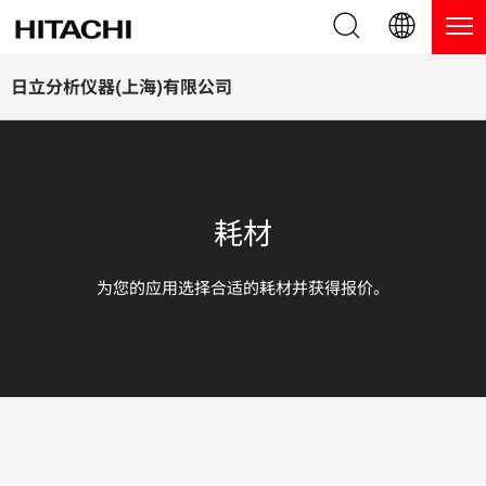
产品系列
English (EN)
日立分析仪器(上海)有限公司
Deutsch (DE)
产品
为什么选择日立分析仪器？
簡体字 (ZH)
手持式 XRF / LIBS 光谱仪
博客，新闻及活动
耗材
日本語 (JP)
台式 XRF 光谱仪
博客
服务
为您的应用选择合适的耗材并获得报价。
镀层测厚仪
新闻
服务
联系我们
直读光谱仪
活动
服务产品
热分析仪
网络讲堂
保修注册
应用
在线演示
常见问题