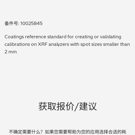
贵金属 / 珠宝饰品
备件号: 10025845
QA/QC (质量保证 / 质量控制)
Coatings reference standard for creating or validating
合规性筛选 (RoHS/wee/ELV)
calibrations on XRF analyzers with spot sizes smaller than
2 mm
废金属回收
考古
聚合物和塑料
制药
获取报价/建议
食品
电池
不确定需要什么？如果您需要帮助为您的应用选择合适的耗