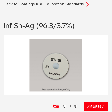
Back to Coatings XRF Calibration Standards
电子行业
教程视频
环境监测
订购耗材和配件
Inf Sn-Ag (96.3/3.7%)
化工品
机械工程
金属表面处理 / 电镀 / 涂层分析
金属生产 / 铸造厂
采矿与勘探
石化产品与燃料
材料可靠性鉴定
数量
添加到报价