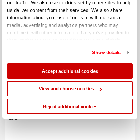
our traffic. We also use cookies set by other sites to help
us deliver content from their services. We also share
information about your use of our site with our social
media, advertising and analytics partners who may
combine it with other information that you’ve provided to
them or that they’ve collected from your use of their
services. You can find out more about our
cookie
Show details
policy
. Read our full
privacy policy
.
Accept additional cookies
不同的帐单地址
View and choose cookies
Reject additional cookies