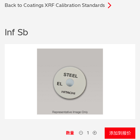
Back to Coatings XRF Calibration Standards
电子行业
教程视频
环境监测
订购耗材和配件
Inf Sb
化工品
机械工程
金属表面处理 / 电镀 / 涂层分析
金属生产 / 铸造厂
采矿与勘探
石化产品与燃料
材料可靠性鉴定
数量
添加到报价