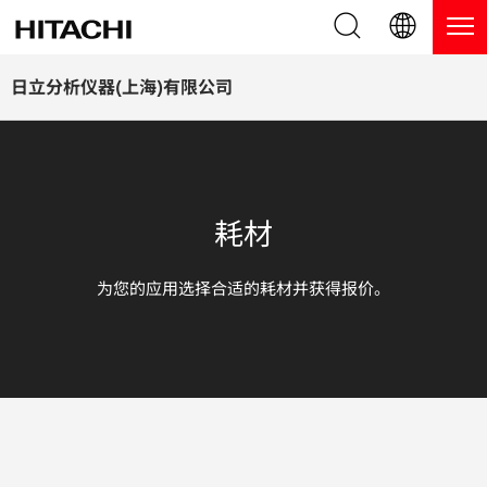
产品系列
English (EN)
日立分析仪器(上海)有限公司
Deutsch (DE)
产品
为什么选择日立分析仪器？
簡体字 (ZH)
手持式 XRF / LIBS 光谱仪
博客，新闻及活动
耗材
日本語 (JP)
台式 XRF 光谱仪
博客
服务
为您的应用选择合适的耗材并获得报价。
镀层测厚仪
新闻
服务
联系我们
直读光谱仪
活动
服务产品
热分析仪
网络讲堂
保修注册
应用
在线演示
常见问题