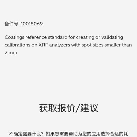
贵金属 / 珠宝饰品
备件号: 10018069
QA/QC (质量保证 / 质量控制)
Coatings reference standard for creating or validating
合规性筛选 (RoHS/wee/ELV)
calibrations on XRF analyzers with spot sizes smaller than
2 mm
废金属回收
考古
聚合物和塑料
制药
获取报价/建议
食品
电池
不确定需要什么？如果您需要帮助为您的应用选择合适的耗