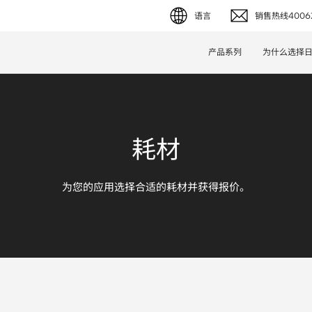
语言
销售热线40062
English (EN)
产品系列
为什么选择
Deutsch (DE)
简体字 (ZH)
耗材
日本語 (JP)
为您的应用选择合适的耗材并获得报价。