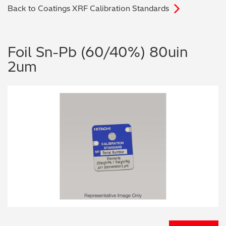
Back to Coatings XRF Calibration Standards
电子行业
教程视频
环境监测
订购耗材和配件
Foil Sn-Pb (60/40%) 80uin
2um
化工品
机械工程
金属表面处理 / 电镀 / 涂层分析
金属生产 / 铸造厂
采矿与勘探
石化产品与燃料
材料可靠性鉴定