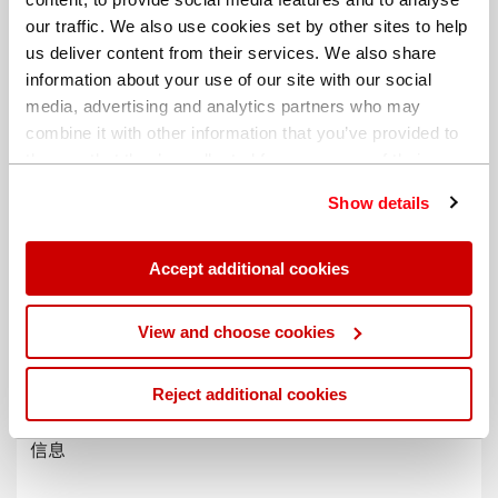
our traffic. We also use cookies set by other sites to help
us deliver content from their services. We also share
information about your use of our site with our social
media, advertising and analytics partners who may
combine it with other information that you’ve provided to
them or that they’ve collected from your use of their
services. You can find out more about our
cookie
Show details
policy
. Read our full
privacy policy
.
Accept additional cookies
不同的帐单地址
View and choose cookies
Reject additional cookies