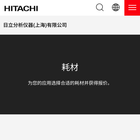
产品系列
English (EN)
日立分析仪器(上海)有限公司
Deutsch (DE)
产品
为什么选择日立分析仪器？
簡体字 (ZH)
手持式 XRF / LIBS 光谱仪
博客，新闻及活动
耗材
日本語 (JP)
台式 XRF 光谱仪
博客
服务
为您的应用选择合适的耗材并获得报价。
镀层测厚仪
新闻
服务
联系我们
直读光谱仪
活动
服务产品
热分析仪
网络讲堂
保修注册
应用
在线演示
常见问题