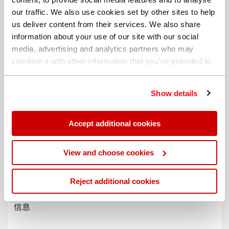
our traffic. We also use cookies set by other sites to help
us deliver content from their services. We also share
information about your use of our site with our social
media, advertising and analytics partners who may
combine it with other information that you’ve provided to
them or that they’ve collected from your use of their
services. You can find out more about our
cookie
Show details
policy
. Read our full
privacy policy
.
Accept additional cookies
不同的帐单地址
View and choose cookies
Reject additional cookies