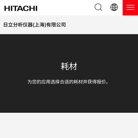
产品系列
English (EN)
日立分析仪器(上海)有限公司
Deutsch (DE)
产品
为什么选择日立分析仪器？
簡体字 (ZH)
手持式 XRF / LIBS 光谱仪
博客，新闻及活动
耗材
日本語 (JP)
台式 XRF 光谱仪
博客
服务
为您的应用选择合适的耗材并获得报价。
镀层测厚仪
新闻
服务
联系我们
直读光谱仪
活动
服务产品
热分析仪
网络讲堂
保修注册
应用
在线演示
常见问题