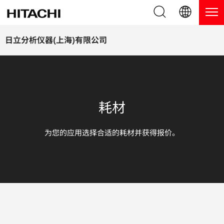
产品系列
English (EN)
日立分析仪器(上海)有限公司
Deutsch (DE)
产品
为什么选择日立分析仪器？
簡体字 (ZH)
手持式 XRF / LIBS 光谱仪
博客，新闻及活动
耗材
日本語 (JP)
台式 XRF 光谱仪
博客
服务
为您的应用选择合适的耗材并获得报价。
镀层测厚仪
新闻
服务
联系我们
直读光谱仪
活动
服务产品
热分析仪
网络讲堂
保修注册
应用
在线演示
常见问题