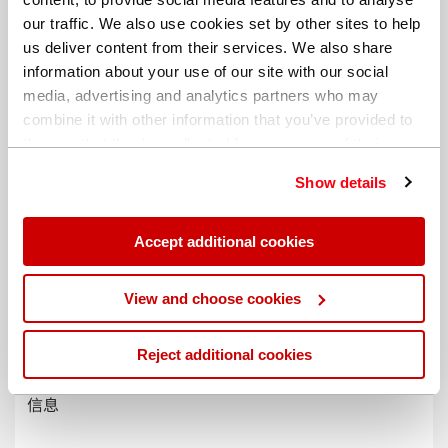
our traffic. We also use cookies set by other sites to help
us deliver content from their services. We also share
information about your use of our site with our social
media, advertising and analytics partners who may
combine it with other information that you’ve provided to
them or that they’ve collected from your use of their
services. You can find out more about our
cookie
Show details
policy
. Read our full
privacy policy
.
Accept additional cookies
不同的帐单地址
View and choose cookies
Reject additional cookies