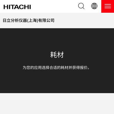
产品系列
English (EN)
日立分析仪器(上海)有限公司
Deutsch (DE)
产品
为什么选择日立分析仪器？
簡体字 (ZH)
手持式 XRF / LIBS 光谱仪
博客，新闻及活动
耗材
日本語 (JP)
台式 XRF 光谱仪
博客
服务
为您的应用选择合适的耗材并获得报价。
镀层测厚仪
新闻
服务
联系我们
直读光谱仪
活动
服务产品
热分析仪
网络讲堂
保修注册
应用
在线演示
常见问题