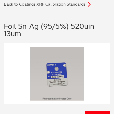
Back to Coatings XRF Calibration Standards
电子行业
教程视频
环境监测
订购耗材和配件
Foil Sn-Ag (95/5%) 520uin
13um
化工品
机械工程
金属表面处理 / 电镀 / 涂层分析
金属生产 / 铸造厂
采矿与勘探
石化产品与燃料
材料可靠性鉴定