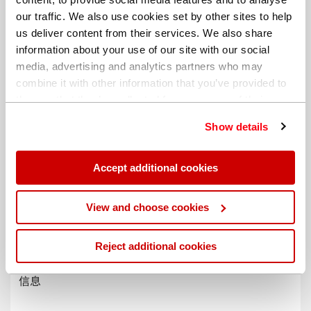
our traffic. We also use cookies set by other sites to help
us deliver content from their services. We also share
information about your use of our site with our social
media, advertising and analytics partners who may
combine it with other information that you’ve provided to
them or that they’ve collected from your use of their
services. You can find out more about our
cookie
Show details
policy
. Read our full
privacy policy
.
Accept additional cookies
不同的帐单地址
View and choose cookies
Reject additional cookies