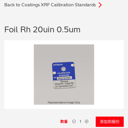
Back to Coatings XRF Calibration Standards
电子行业
教程视频
环境监测
订购耗材和配件
Foil Rh 20uin 0.5um
化工品
机械工程
金属表面处理 / 电镀 / 涂层分析
金属生产 / 铸造厂
采矿与勘探
石化产品与燃料
材料可靠性鉴定
数量
添加到报价