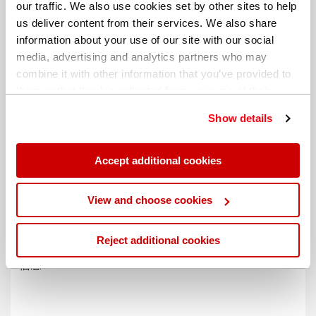
our traffic. We also use cookies set by other sites to help
us deliver content from their services. We also share
information about your use of our site with our social
media, advertising and analytics partners who may
combine it with other information that you’ve provided to
them or that they’ve collected from your use of their
services. You can find out more about our
cookie
Show details
policy
. Read our full
privacy policy
.
Accept additional cookies
不同的帐单地址
View and choose cookies
Reject additional cookies