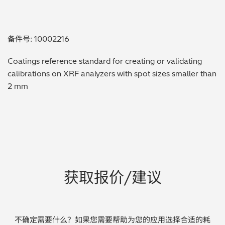
贵金属 / 珠宝饰品
备件号: 10002216
QA/QC (质量保证 / 质量控制)
Coatings reference standard for creating or validating
合规性筛选 (RoHS/wee/ELV)
calibrations on XRF analyzers with spot sizes smaller than
2 mm
废金属回收
考古
聚合物和塑料
制药
获取报价/建议
食品
电池
不确定需要什么？如果您需要帮助为您的应用选择合适的耗