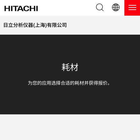
产品系列
English (EN)
日立分析仪器(上海)有限公司
Deutsch (DE)
产品
为什么选择日立分析仪器？
簡体字 (ZH)
手持式 XRF / LIBS 光谱仪
博客，新闻及活动
耗材
日本語 (JP)
台式 XRF 光谱仪
博客
服务
为您的应用选择合适的耗材并获得报价。
镀层测厚仪
新闻
服务
联系我们
直读光谱仪
活动
服务产品
热分析仪
网络讲堂
保修注册
应用
在线演示
常见问题