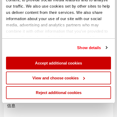
our traffic. We also use cookies set by other sites to help
us deliver content from their services. We also share
information about your use of our site with our social
media, advertising and analytics partners who may
combine it with other information that you’ve provided to
them or that they’ve collected from your use of their
services. You can find out more about our
cookie
Show details
policy
. Read our full
privacy policy
.
Accept additional cookies
不同的帐单地址
View and choose cookies
Reject additional cookies