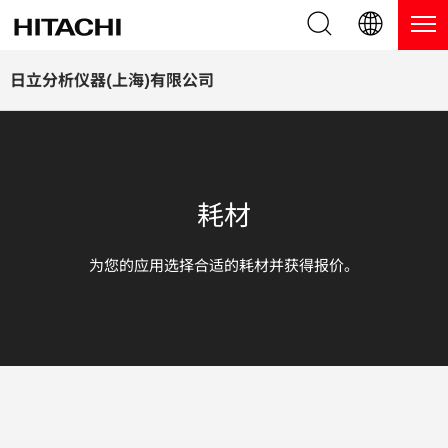
产品系列
English (EN)
日立分析仪器(上海)有限公司
Deutsch (DE)
产品
为什么选择日立分析仪器？
簡体字 (ZH)
手持式 XRF / LIBS 光谱仪
博客，新闻及活动
耗材
日本語 (JP)
台式 XRF 光谱仪
博客
服务
为您的应用选择合适的耗材并获得报价。
镀层测厚仪
新闻
服务
联系我们
直读光谱仪
活动
服务产品
热分析仪
网络讲堂
保修注册
应用
在线演示
常见问题