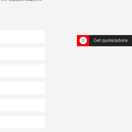
0
Get quote/advice