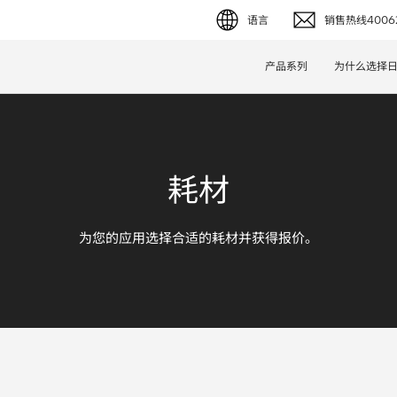
语言
销售热线40062
English (EN)
产品系列
为什么选择
Deutsch (DE)
简体字 (ZH)
耗材
日本語 (JP)
为您的应用选择合适的耗材并获得报价。