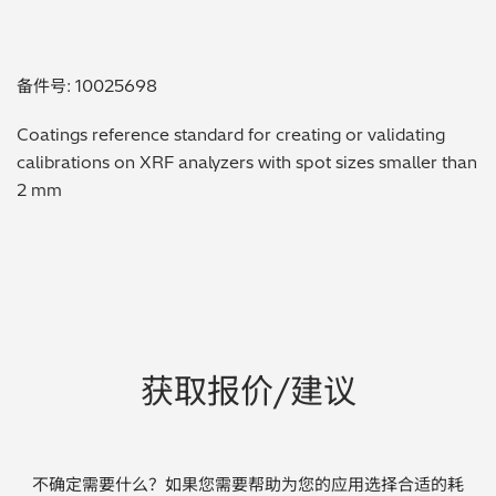
贵金属 / 珠宝饰品
备件号: 10025698
QA/QC (质量保证 / 质量控制)
Coatings reference standard for creating or validating
合规性筛选 (RoHS/wee/ELV)
calibrations on XRF analyzers with spot sizes smaller than
2 mm
废金属回收
考古
聚合物和塑料
制药
获取报价/建议
食品
电池
不确定需要什么？如果您需要帮助为您的应用选择合适的耗