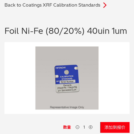
Back to Coatings XRF Calibration Standards
电子行业
教程视频
环境监测
订购耗材和配件
Foil Ni-Fe (80/20%) 40uin 1um
化工品
机械工程
金属表面处理 / 电镀 / 涂层分析
金属生产 / 铸造厂
采矿与勘探
石化产品与燃料
材料可靠性鉴定
数量
添加到报价