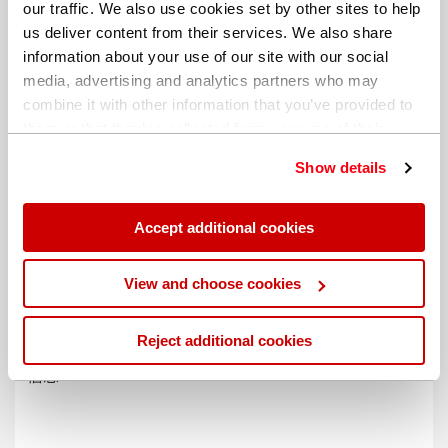
our traffic. We also use cookies set by other sites to help
us deliver content from their services. We also share
information about your use of our site with our social
media, advertising and analytics partners who may
combine it with other information that you’ve provided to
them or that they’ve collected from your use of their
services. You can find out more about our
cookie
Show details
policy
. Read our full
privacy policy
.
Accept additional cookies
不同的帐单地址
View and choose cookies
Reject additional cookies