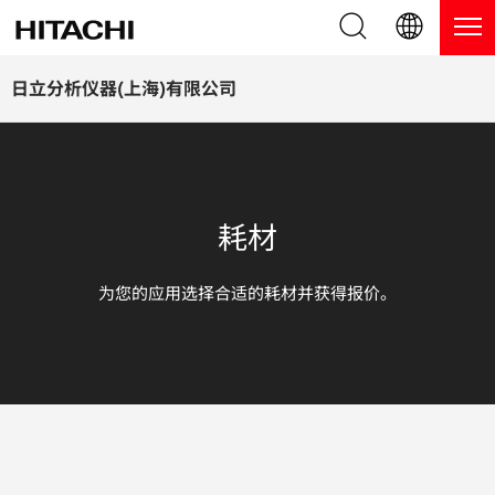
产品系列
English (EN)
日立分析仪器(上海)有限公司
Deutsch (DE)
产品
为什么选择日立分析仪器？
簡体字 (ZH)
手持式 XRF / LIBS 光谱仪
博客，新闻及活动
耗材
日本語 (JP)
台式 XRF 光谱仪
博客
服务
为您的应用选择合适的耗材并获得报价。
镀层测厚仪
新闻
服务
联系我们
直读光谱仪
活动
服务产品
热分析仪
网络讲堂
保修注册
应用
在线演示
常见问题