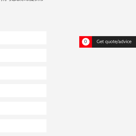
0
Get quote/advice