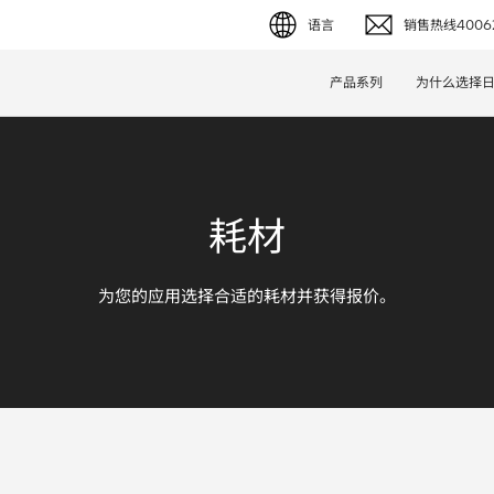
语言
销售热线40062
English (EN)
产品系列
为什么选择
Deutsch (DE)
简体字 (ZH)
耗材
日本語 (JP)
为您的应用选择合适的耗材并获得报价。