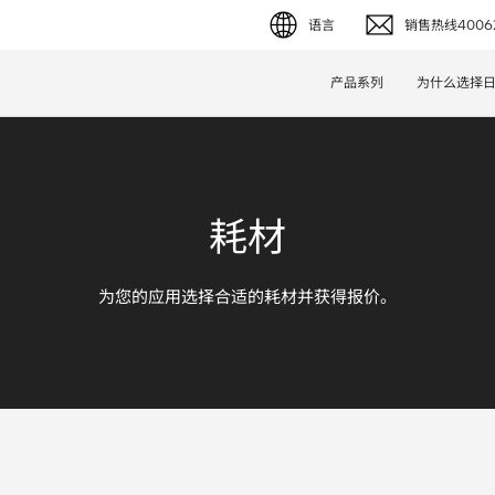
语言
销售热线40062
English (EN)
产品系列
为什么选择
Deutsch (DE)
简体字 (ZH)
耗材
日本語 (JP)
为您的应用选择合适的耗材并获得报价。